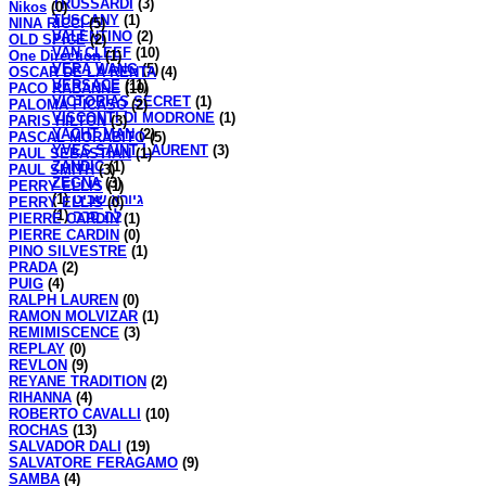
TRUSSARDI
(3)
Nikos
(0)
TUSCANY
(1)
NINA RICCI
(5)
VALENTINO
(2)
OLD SPICE
(2)
VAN CLEEF
(10)
One Direction
(1)
VERA WANG
(5)
OSCAR DE LA RENTA
(4)
VERSACE
(11)
PACO RABANNE
(10)
VICTORIAS SECRET
(1)
PALOMA PICASO
(2)
VISCONTI DI MODRONE
(1)
PARIS HILTON
(3)
YACHT MAN
(2)
PASCAL MORABITO
(5)
YVES SAINT LAURENT
(3)
PAUL SEBASTIAN
(1)
ZANDIC
(1)
PAUL SMITH
(3)
ZEGNA
(3)
PERRY ELLIS
(1)
(1)
גיורא שביט
PERRY ELLIS
(0)
(1)
לה סרה
PIERRE CARDIN
(1)
PIERRE CARDIN
(0)
PINO SILVESTRE
(1)
PRADA
(2)
PUIG
(4)
RALPH LAUREN
(0)
RAMON MOLVIZAR
(1)
REMIMISCENCE
(3)
REPLAY
(0)
REVLON
(9)
REYANE TRADITION
(2)
RIHANNA
(4)
ROBERTO CAVALLI
(10)
ROCHAS
(13)
SALVADOR DALI
(19)
SALVATORE FERAGAMO
(9)
SAMBA
(4)