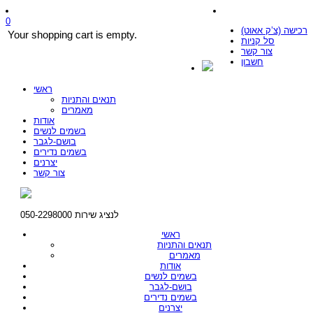
0
רכישה (צ’ק אאוט)
Your shopping cart is empty.
סל קניות
צור קשר
חשבון
ראשי
תנאים והתניות
מאמרים
אודות
בשמים לנשים
בושם-לגבר
בשמים נדירים
יצרנים
צור קשר
לנציג שירות 050-2298000
ראשי
תנאים והתניות
מאמרים
אודות
בשמים לנשים
בושם-לגבר
בשמים נדירים
יצרנים