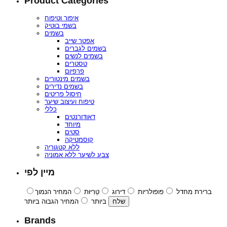
Product Categories
איפור וטיפוח
בשמי בוטיק
בשמים
אפטר שייב
בשמים לגברים
בשמים לנשים
טסטרים
פרפיום
בשמים מינטורים
בשמים נדירים
חיסול פריטים
טיפוח ועיצוב שיער
כללי
דאודורנטים
מיוחד
סטים
קוסמטיקה
ללא קטגוריה
צבע לשיער ללא אמוניה
מיין לפי
ברירת מחדל
פופולריות
דירוג
טְרִיוּת
המחיר הנמוך
ביותר
המחיר הגבוה ביותר
Brands