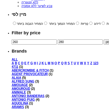
ללא קטגוריה
צבע לשיער ללא אמוניה
מיין לפי
ת
דירוג
טְרִיוּת
המחיר הנמוך ביותר
המחיר הגבוה ביותר
Filter by price
נן
Brands
ALL
A
B
C
D
E
F
G
H
I
J
K
L
M
N
O
P
Q
R
S
T
U
V
W
X
Y
Z
123
4711
(1)
ABERCROMBIE & FITCH
(1)
AGENT PROVOCATEUR
(1)
ALAIA
(5)
ALFRED SUNG
(3)
AMOUAGE
(2)
AMOUROUD
(2)
ANIMALE
(3)
ANTONIO BANDERAS
(2)
ANTONIO PUIG
(4)
AQUOLINA
(1)
ARAMIS
(3)