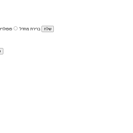
ברירת מחדל
פופולריו
ס