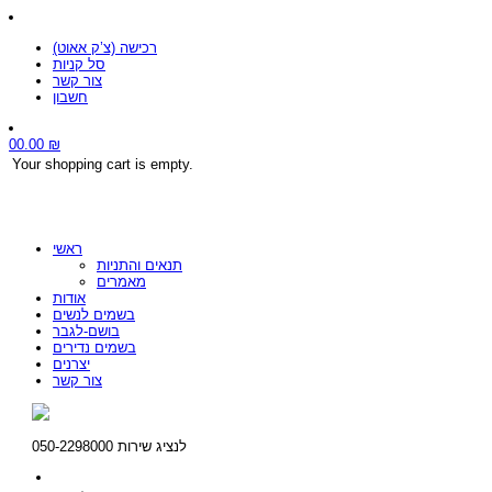
רכישה (צ’ק אאוט)
סל קניות
צור קשר
חשבון
0
0.00
₪
Your shopping cart is empty.
ראשי
תנאים והתניות
מאמרים
אודות
בשמים לנשים
בושם-לגבר
בשמים נדירים
יצרנים
צור קשר
לנציג שירות 050-2298000