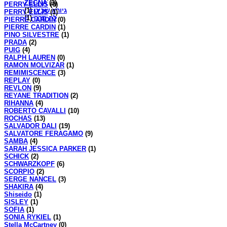
ZEGNA
(3)
PERRY ELLIS
(0)
(1)
גיורא שביט
PERRY ELLIS
(1)
(1)
לה סרה
PIERRE CARDIN
(0)
PIERRE CARDIN
(1)
PINO SILVESTRE
(1)
PRADA
(2)
PUIG
(4)
RALPH LAUREN
(0)
RAMON MOLVIZAR
(1)
REMIMISCENCE
(3)
REPLAY
(0)
REVLON
(9)
REYANE TRADITION
(2)
RIHANNA
(4)
ROBERTO CAVALLI
(10)
ROCHAS
(13)
SALVADOR DALI
(19)
SALVATORE FERAGAMO
(9)
SAMBA
(4)
SARAH JESSICA PARKER
(1)
SCHICK
(2)
SCHWARZKOPF
(6)
SCORPIO
(2)
SERGE NANCEL
(3)
SHAKIRA
(4)
Shiseido
(1)
SISLEY
(1)
SOFIA
(1)
SONIA RYKIEL
(1)
Stella McCartney
(0)