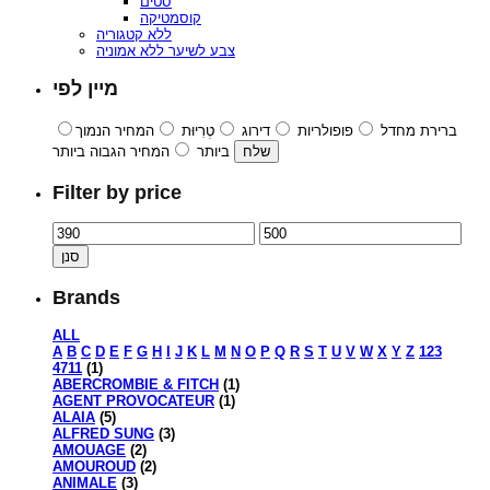
סטים
קוסמטיקה
ללא קטגוריה
צבע לשיער ללא אמוניה
מיין לפי
ברירת מחדל
פופולריות
דירוג
טְרִיוּת
המחיר הנמוך
ביותר
המחיר הגבוה ביותר
Filter by price
סנן
Brands
ALL
A
B
C
D
E
F
G
H
I
J
K
L
M
N
O
P
Q
R
S
T
U
V
W
X
Y
Z
123
4711
(1)
ABERCROMBIE & FITCH
(1)
AGENT PROVOCATEUR
(1)
ALAIA
(5)
ALFRED SUNG
(3)
AMOUAGE
(2)
AMOUROUD
(2)
ANIMALE
(3)