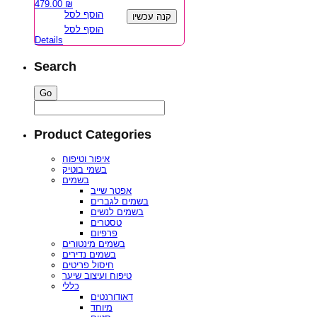
479.00
₪
הוסף לסל
קנה עכשיו
הוסף לסל
Details
Search
Product Categories
איפור וטיפוח
בשמי בוטיק
בשמים
אפטר שייב
בשמים לגברים
בשמים לנשים
טסטרים
פרפיום
בשמים מינטורים
בשמים נדירים
חיסול פריטים
טיפוח ועיצוב שיער
כללי
דאודורנטים
מיוחד