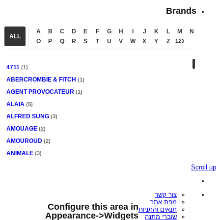
Brands
A
B
C
D
E
F
G
H
I
J
K
L
M
N
ALL
O
P
Q
R
S
T
U
V
W
X
Y
Z
123
4711
(1)
ABERCROMBIE & FITCH
(1)
AGENT PROVOCATEUR
(1)
ALAIA
(5)
ALFRED SUNG
(3)
AMOUAGE
(2)
AMOUROUD
(2)
ANIMALE
(3)
ANTONIO BANDERAS
(2)
Scroll up
ANTONIO PUIG
(4)
AQUOLINA
(1)
צור קשר
מפת אתר
ARAMIS
(3)
Configure this area in
תנאים והתניות
Appearance->Widgets
Armaf
(1)
שוברי מתנה