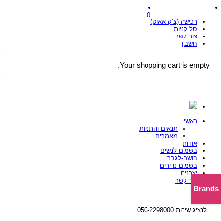
0
רכישה (צ’ק אאוט)
סל קניות
צור קשר
חשבון
Your shopping cart is empty.
ראשי
תנאים והתניות
מאמרים
אודות
בשמים לנשים
בושם-לגבר
בשמים נדירים
יצרנים
צור קשר
Brands
לנציג שירות 050-2298000