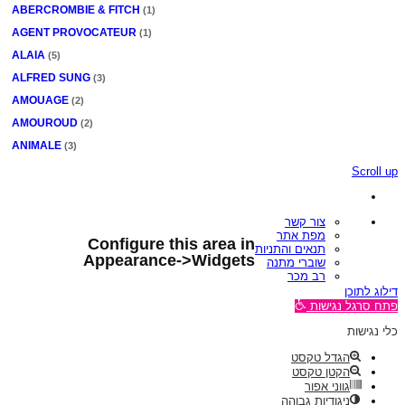
ABERCROMBIE & FITCH
(1)
AGENT PROVOCATEUR
(1)
ALAIA
(5)
ALFRED SUNG
(3)
AMOUAGE
(2)
AMOUROUD
(2)
ANIMALE
(3)
ANTONIO BANDERAS
(2)
Scroll up
ANTONIO PUIG
(4)
AQUOLINA
(1)
צור קשר
מפת אתר
ARAMIS
(3)
Configure this area in
תנאים והתניות
Appearance->Widgets
Armaf
(1)
שוברי מתנה
רב מכר
AXIS
(4)
דילוג לתוכן
AZZARO
(5)
פתח סרגל נגישות
BALDESSARINI
(6)
כלי נגישות
BALMAIN
(2)
הגדל טקסט
BANANA REPUBLIC
הקטן טקסט
(7)
גווני אפור
BENETTON
(1)
ניגודיות גבוהה