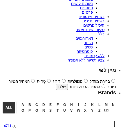
בשמים לנשים
טסטרים
פרפיום
בשמים מינטורים
בשמים נדירים
חיסול פריטים
טיפוח ועיצוב שיער
כללי
דאודורנטים
מיוחד
סטים
קוסמטיקה
ללא קטגוריה
צבע לשיער ללא אמוניה
מיין לפי
ברירת מחדל
פופולריות
דירוג
טְרִיוּת
המחיר הנמוך
ביותר
המחיר הגבוה ביותר
Brands
A
B
C
D
E
F
G
H
I
J
K
L
M
N
ALL
O
P
Q
R
S
T
U
V
W
X
Y
Z
123
4711
(1)