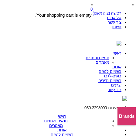
0
רכישה (צ’ק אאוט)
Your shopping cart is empty.
סל קניות
צור קשר
חשבון
ראשי
תנאים והתניות
מאמרים
אודות
בשמים לנשים
בושם-לגבר
בשמים נדירים
יצרנים
צור קשר
לנציג שירות 050-2298000
Brands
ראשי
תנאים והתניות
מאמרים
אודות
בשמים לנשים