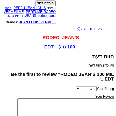
100
הוספה לסל
MIL
men
,
PERFU JEAN LOUIS
תגיות:
EDT
VERMEILME
,
PERFUME RODEO
/
.
רודיאו גינס
,
JEANS
,
rodeo jeans
בושם
לגבר
Brands:
JEAN LOUIS VERMEIL
רודיאו
תיאור
חוות דעת (0)
גינס
100
מיל
RODEO JEAN’S
או
דה
100 מיל – EDT
טוואלט
חוות דעת
אין עדיין חוות דעת.
Be the first to review “RODEO JEAN’S 100 MIL
EDT...”
Your Rating
Your Review