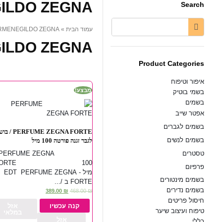
ILDO ZEGNA
Search
» Brands » ERMENEGILDO ZEGNA
עמוד הבית
ILDO ZEGNA
Product Categories
איפור וטיפוח
מבצע!
בשמי בוטיק
בשמים
אפטר שייב
בשמים לגברים
 ZEGNA FORTE / בושם
בשמים לנשים
לגבר זגנה פורטה 100 מיל
PERFUME ZEGNA
טסטרים
FORTE 100
פרפיום
מיל - EDT PERFUME ZEGNA
בשמים מינטורים
FORTE ב /...
בשמים נדירים
389.00
₪
468.00
₪
חיסול פריטים
קנה עכשיו
אזל
טיפוח ועיצוב שיער
במלאי
אזל
כללי