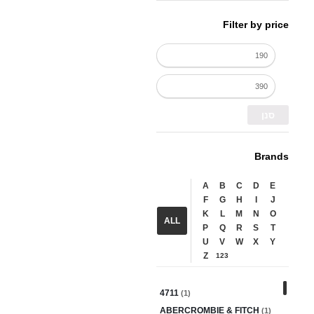
Filter by price
סנן
Brands
A
B
C
D
E
F
G
H
I
J
K
L
M
N
O
ALL
P
Q
R
S
T
U
V
W
X
Y
Z
123
4711
(1)
ABERCROMBIE & FITCH
(1)