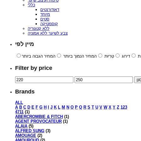
טיפוח ועיצוב שיער
כללי
דאודורנטים
מיוחד
סטים
קוסמטיקה
ללא קטגוריה
צבע לשיער ללא אמוניה
מיין לפי
ת
דירוג
טְרִיוּת
המחיר הנמוך ביותר
המחיר הגבוה ביותר
Filter by price
נן
Brands
ALL
A
B
C
D
E
F
G
H
I
J
K
L
M
N
O
P
Q
R
S
T
U
V
W
X
Y
Z
123
4711
(1)
ABERCROMBIE & FITCH
(1)
AGENT PROVOCATEUR
(1)
ALAIA
(5)
ALFRED SUNG
(3)
AMOUAGE
(2)
AMOUROUD
(2)