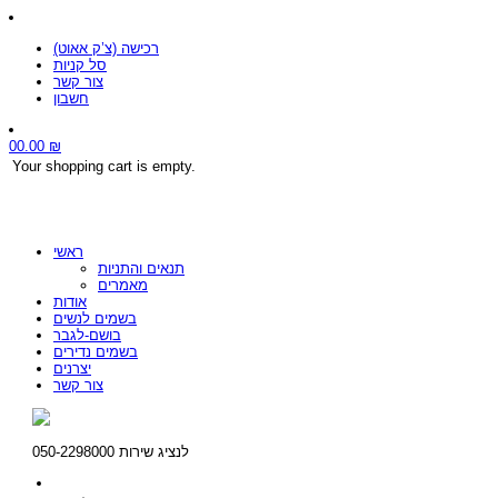
רכישה (צ’ק אאוט)
סל קניות
צור קשר
חשבון
0
0.00
₪
Your shopping cart is empty.
ראשי
תנאים והתניות
מאמרים
אודות
בשמים לנשים
בושם-לגבר
בשמים נדירים
יצרנים
צור קשר
לנציג שירות 050-2298000