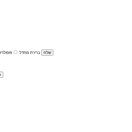
ברירת מחדל
פופולריו
ס