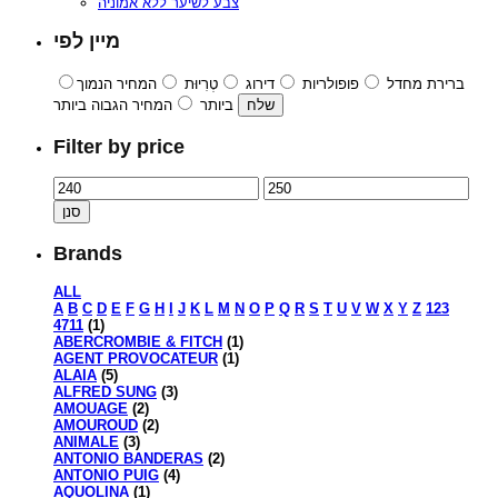
צבע לשיער ללא אמוניה
מיין לפי
ברירת מחדל
פופולריות
דירוג
טְרִיוּת
המחיר הנמוך
ביותר
המחיר הגבוה ביותר
Filter by price
סנן
Brands
ALL
A
B
C
D
E
F
G
H
I
J
K
L
M
N
O
P
Q
R
S
T
U
V
W
X
Y
Z
123
4711
(1)
ABERCROMBIE & FITCH
(1)
AGENT PROVOCATEUR
(1)
ALAIA
(5)
ALFRED SUNG
(3)
AMOUAGE
(2)
AMOUROUD
(2)
ANIMALE
(3)
ANTONIO BANDERAS
(2)
ANTONIO PUIG
(4)
AQUOLINA
(1)