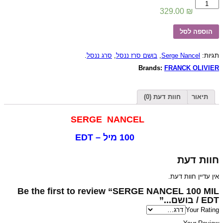
כמות
של
329.00
₪
SERGE
NANCEL
הוספה לסל
100
MIL
EDT
/
.
סרג ננסל
,
בושם סרז ננסל
,
Serge Nancel
תגיות:
בושם
Brands:
FRANCK OLIVIER
לגבר
סרז
ננסל
100
תיאור
חוות דעת (0)
מיל
או
דה
SERGE NANCEL
טוואלט
100 מיל – EDT
חוות דעת
אין עדיין חוות דעת.
Be the first to review “SERGE NANCEL 100 MIL
EDT / בושם...”
Your Rating