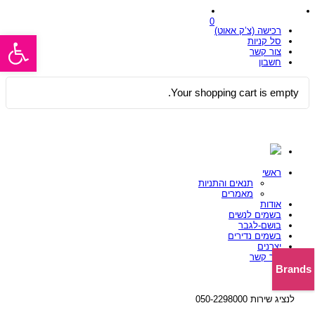
0
רכישה (צ’ק אאוט)
פתח סרגל
סל קניות
צור קשר
חשבון
Your shopping cart is empty.
ראשי
תנאים והתניות
מאמרים
אודות
בשמים לנשים
בושם-לגבר
בשמים נדירים
יצרנים
צור קשר
Brands
לנציג שירות 050-2298000