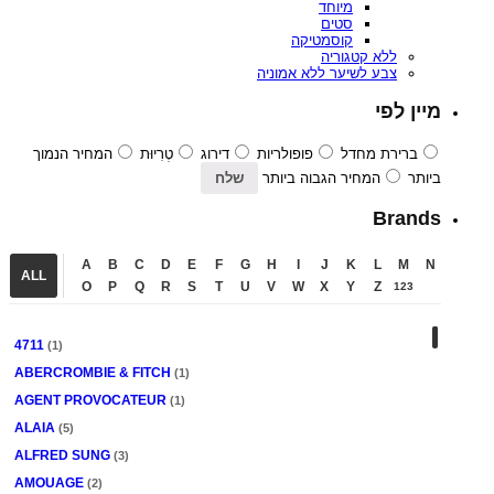
מיוחד
סטים
קוסמטיקה
ללא קטגוריה
צבע לשיער ללא אמוניה
מיין לפי
ברירת מחדל
פופולריות
דירוג
טְרִיוּת
המחיר הנמוך
ביותר
המחיר הגבוה ביותר
Brands
A
B
C
D
E
F
G
H
I
J
K
L
M
N
ALL
O
P
Q
R
S
T
U
V
W
X
Y
Z
123
4711
(1)
ABERCROMBIE & FITCH
(1)
AGENT PROVOCATEUR
(1)
ALAIA
(5)
ALFRED SUNG
(3)
AMOUAGE
(2)