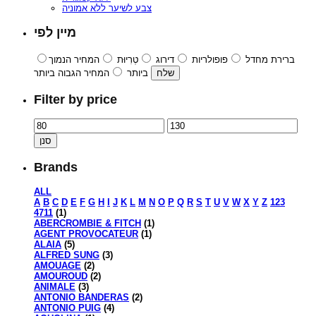
צבע לשיער ללא אמוניה
מיין לפי
ברירת מחדל
פופולריות
דירוג
טְרִיוּת
המחיר הנמוך
ביותר
המחיר הגבוה ביותר
Filter by price
סנן
Brands
ALL
A
B
C
D
E
F
G
H
I
J
K
L
M
N
O
P
Q
R
S
T
U
V
W
X
Y
Z
123
4711
(1)
ABERCROMBIE & FITCH
(1)
AGENT PROVOCATEUR
(1)
ALAIA
(5)
ALFRED SUNG
(3)
AMOUAGE
(2)
AMOUROUD
(2)
ANIMALE
(3)
ANTONIO BANDERAS
(2)
ANTONIO PUIG
(4)