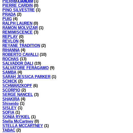
(1)
לה סרה
PIERRE CARDIN
(1)
PIERRE CARDIN
(0)
PINO SILVESTRE
(1)
PRADA
(2)
PUIG
(4)
RALPH LAUREN
(0)
RAMON MOLVIZAR
(1)
REMIMISCENCE
(3)
REPLAY
(0)
REVLON
(9)
REYANE TRADITION
(2)
RIHANNA
(4)
ROBERTO CAVALLI
(10)
ROCHAS
(13)
SALVADOR DALI
(19)
SALVATORE FERAGAMO
(9)
SAMBA
(4)
SARAH JESSICA PARKER
(1)
SCHICK
(2)
SCHWARZKOPF
(6)
SCORPIO
(2)
SERGE NANCEL
(3)
SHAKIRA
(4)
Shiseido
(1)
SISLEY
(1)
SOFIA
(1)
SONIA RYKIEL
(1)
Stella McCartney
(0)
STELLA MCCARTNEY
(1)
TABAC
(2)