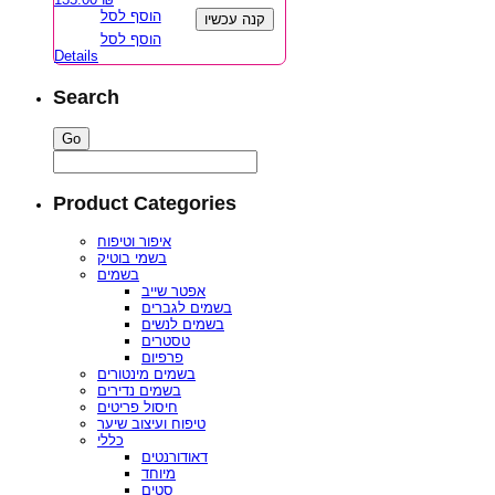
הוסף לסל
קנה עכשיו
הוסף לסל
Details
Search
Product Categories
איפור וטיפוח
בשמי בוטיק
בשמים
אפטר שייב
בשמים לגברים
בשמים לנשים
טסטרים
פרפיום
בשמים מינטורים
בשמים נדירים
חיסול פריטים
טיפוח ועיצוב שיער
כללי
דאודורנטים
מיוחד
סטים