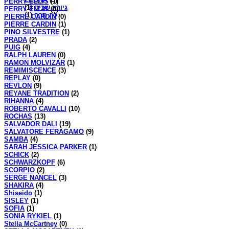
PERRY ELLIS
(1)
(1)
גיורא שביט
PERRY ELLIS
(0)
(1)
לה סרה
PIERRE CARDIN
(0)
PIERRE CARDIN
(1)
PINO SILVESTRE
(1)
PRADA
(2)
PUIG
(4)
RALPH LAUREN
(0)
RAMON MOLVIZAR
(1)
REMIMISCENCE
(3)
REPLAY
(0)
REVLON
(9)
REYANE TRADITION
(2)
RIHANNA
(4)
ROBERTO CAVALLI
(10)
ROCHAS
(13)
SALVADOR DALI
(19)
SALVATORE FERAGAMO
(9)
SAMBA
(4)
SARAH JESSICA PARKER
(1)
SCHICK
(2)
SCHWARZKOPF
(6)
SCORPIO
(2)
SERGE NANCEL
(3)
SHAKIRA
(4)
Shiseido
(1)
SISLEY
(1)
SOFIA
(1)
SONIA RYKIEL
(1)
Stella McCartney
(0)