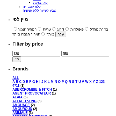
קוסמטיקה
ללא קטגוריה
צבע לשיער ללא אמוניה
מיין לפי
ברירת מחדל
פופולריות
דירוג
טְרִיוּת
המחיר הנמוך
ביותר
המחיר הגבוה ביותר
Filter by price
סנן
Brands
ALL
A
B
C
D
E
F
G
H
I
J
K
L
M
N
O
P
Q
R
S
T
U
V
W
X
Y
Z
123
4711
(1)
ABERCROMBIE & FITCH
(1)
AGENT PROVOCATEUR
(1)
ALAIA
(5)
ALFRED SUNG
(3)
AMOUAGE
(2)
AMOUROUD
(2)
ANIMALE
(3)