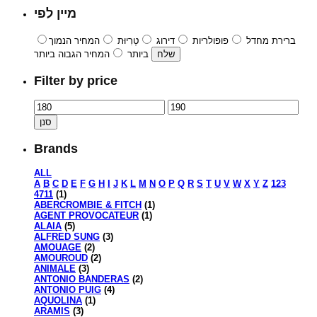
מיין לפי
ברירת מחדל
פופולריות
דירוג
טְרִיוּת
המחיר הנמוך
ביותר
המחיר הגבוה ביותר
Filter by price
סנן
Brands
ALL
A
B
C
D
E
F
G
H
I
J
K
L
M
N
O
P
Q
R
S
T
U
V
W
X
Y
Z
123
4711
(1)
ABERCROMBIE & FITCH
(1)
AGENT PROVOCATEUR
(1)
ALAIA
(5)
ALFRED SUNG
(3)
AMOUAGE
(2)
AMOUROUD
(2)
ANIMALE
(3)
ANTONIO BANDERAS
(2)
ANTONIO PUIG
(4)
AQUOLINA
(1)
ARAMIS
(3)