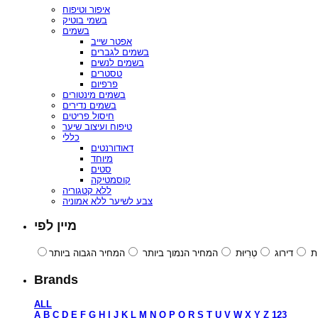
איפור וטיפוח
בשמי בוטיק
בשמים
אפטר שייב
בשמים לגברים
בשמים לנשים
טסטרים
פרפיום
בשמים מינטורים
בשמים נדירים
חיסול פריטים
טיפוח ועיצוב שיער
כללי
דאודורנטים
מיוחד
סטים
קוסמטיקה
ללא קטגוריה
צבע לשיער ללא אמוניה
מיין לפי
ת
דירוג
טְרִיוּת
המחיר הנמוך ביותר
המחיר הגבוה ביותר
Brands
ALL
A
B
C
D
E
F
G
H
I
J
K
L
M
N
O
P
Q
R
S
T
U
V
W
X
Y
Z
123