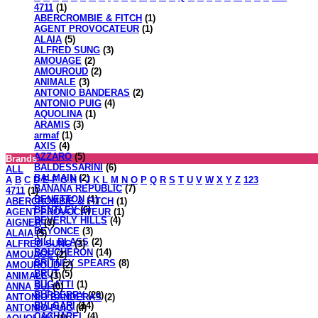
4711
(1)
ABERCROMBIE & FITCH
(1)
AGENT PROVOCATEUR
(1)
ALAIA
(5)
ALFRED SUNG
(3)
AMOUAGE
(2)
AMOUROUD
(2)
ANIMALE
(3)
ANTONIO BANDERAS
(2)
ANTONIO PUIG
(4)
AQUOLINA
(1)
ARAMIS
(3)
armaf
(1)
AXIS
(4)
AZZARO
(5)
Brands
BALDESSARINI
(6)
ALL
BALMAIN
(2)
A
B
C
D
E
F
G
H
I
J
K
L
M
N
O
P
Q
R
S
T
U
V
W
X
Y
Z
123
BANANA REPUBLIC
(7)
4711
(1)
BENETTON
(1)
ABERCROMBIE & FITCH
(1)
BENTLEY
(6)
AGENT PROVOCATEUR
(1)
BEVERLY HILLS
(4)
AIGNER
(0)
BEYONCE
(3)
ALAIA
(5)
BILL BLASS
(2)
ALFRED SUNG
(3)
BOUCHERON
(14)
AMOUAGE
(2)
BRITNEY SPEARS
(8)
AMOUROUD
(2)
BRUT
(5)
ANIMALE
(3)
BUGATTI
(1)
ANNA SUI
(0)
BURBERRY
(29)
ANTONIO BANDERAS
(2)
BVLGARI
(14)
ANTONIO PUIG
(4)
CACHAREL
(4)