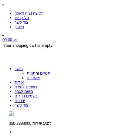
רכישה (צ’ק אאוט)
סל קניות
צור קשר
חשבון
0
0.00
₪
Your shopping cart is empty.
ראשי
תנאים והתניות
מאמרים
אודות
בשמים לנשים
בושם-לגבר
בשמים נדירים
יצרנים
צור קשר
לנציג שירות 050-2298000