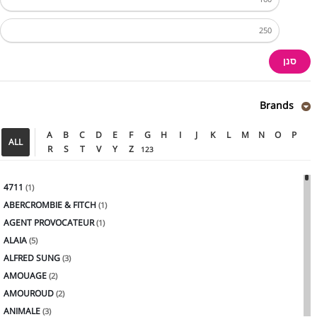
סנן
Brands
A
B
C
D
E
F
G
H
I
J
K
L
M
N
O
P
ALL
R
S
T
V
Y
Z
123
4711
(1)
ABERCROMBIE & FITCH
(1)
AGENT PROVOCATEUR
(1)
ALAIA
(5)
ALFRED SUNG
(3)
AMOUAGE
(2)
AMOUROUD
(2)
ANIMALE
(3)