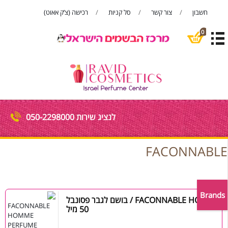
חשבון
צור קשר
סל קניות
רכישה (צ’ק אאוט)
פתח סרגל
0
לנציג שירות 050-2298000
FACONNABLE
Brands
FACONNABLE HOMME / בושם לגבר פסונבל
50 מיל