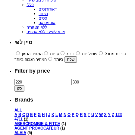
טיפוח ועיצוב שיער
כללי
דאודורנטים
מיוחד
סטים
קוסמטיקה
ללא קטגוריה
צבע לשיער ללא אמוניה
מיין לפי
ברירת מחדל
פופולריות
דירוג
טְרִיוּת
המחיר הנמוך
ביותר
המחיר הגבוה ביותר
Filter by price
סנן
Brands
ALL
A
B
C
D
E
F
G
H
I
J
K
L
M
N
O
P
Q
R
S
T
U
V
W
X
Y
Z
123
4711
(1)
ABERCROMBIE & FITCH
(1)
AGENT PROVOCATEUR
(1)
ALAIA
(5)