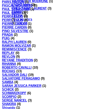
VISCONTI DI MODRONE
(1)
PARIS HILTON
(3)
YACHT MAN
(2)
PASCAL MORABITO
(5)
YVES SAINT LAURENT
(3)
PAUL SEBASTIAN
(1)
ZANDIC
(1)
PAUL SMITH
(3)
ZEGNA
(3)
PERRY ELLIS
(1)
(1)
גיורא שביט
PERRY ELLIS
(0)
(1)
לה סרה
PIERRE CARDIN
(1)
PIERRE CARDIN
(0)
PINO SILVESTRE
(1)
PRADA
(2)
PUIG
(4)
RALPH LAUREN
(0)
RAMON MOLVIZAR
(1)
REMIMISCENCE
(3)
REPLAY
(0)
REVLON
(9)
REYANE TRADITION
(2)
RIHANNA
(4)
ROBERTO CAVALLI
(10)
ROCHAS
(13)
SALVADOR DALI
(19)
SALVATORE FERAGAMO
(9)
SAMBA
(4)
SARAH JESSICA PARKER
(1)
SCHICK
(2)
SCHWARZKOPF
(6)
SCORPIO
(2)
SERGE NANCEL
(3)
SHAKIRA
(4)
Shiseido
(1)