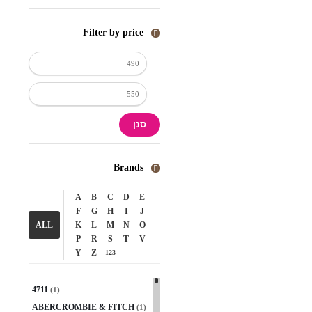
Filter by price
סנן
Brands
A
B
C
D
E
F
G
H
I
J
ALL
K
L
M
N
O
P
R
S
T
V
Y
Z
123
4711
(1)
ABERCROMBIE & FITCH
(1)