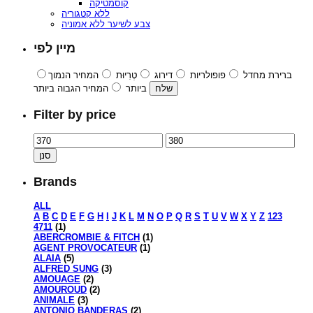
קוסמטיקה
ללא קטגוריה
צבע לשיער ללא אמוניה
מיין לפי
ברירת מחדל
פופולריות
דירוג
טְרִיוּת
המחיר הנמוך
ביותר
המחיר הגבוה ביותר
Filter by price
סנן
Brands
ALL
A
B
C
D
E
F
G
H
I
J
K
L
M
N
O
P
Q
R
S
T
U
V
W
X
Y
Z
123
4711
(1)
ABERCROMBIE & FITCH
(1)
AGENT PROVOCATEUR
(1)
ALAIA
(5)
ALFRED SUNG
(3)
AMOUAGE
(2)
AMOUROUD
(2)
ANIMALE
(3)
ANTONIO BANDERAS
(2)