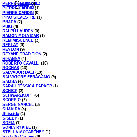
(1)
גיורא שביט
PERRY ELLIS
(0)
(1)
לה סרה
PIERRE CARDIN
(1)
PIERRE CARDIN
(0)
PINO SILVESTRE
(1)
PRADA
(2)
PUIG
(4)
RALPH LAUREN
(0)
RAMON MOLVIZAR
(1)
REMIMISCENCE
(3)
REPLAY
(0)
REVLON
(9)
REYANE TRADITION
(2)
RIHANNA
(4)
ROBERTO CAVALLI
(10)
ROCHAS
(13)
SALVADOR DALI
(19)
SALVATORE FERAGAMO
(9)
SAMBA
(4)
SARAH JESSICA PARKER
(1)
SCHICK
(2)
SCHWARZKOPF
(6)
SCORPIO
(2)
SERGE NANCEL
(3)
SHAKIRA
(4)
Shiseido
(1)
SISLEY
(1)
SOFIA
(1)
SONIA RYKIEL
(1)
STELLA MCCARTNEY
(1)
Stella McCartney
(0)