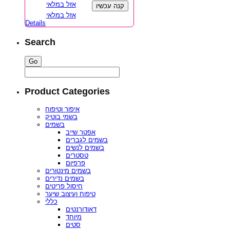
אזל במלאי
קנה עכשיו
אזל במלאי
Details
Search
Product Categories
איפור וטיפוח
בשמי בוטיק
בשמים
אפטר שייב
בשמים לגברים
בשמים לנשים
טסטרים
פרפיום
בשמים מינטורים
בשמים נדירים
חיסול פריטים
טיפוח ועיצוב שיער
כללי
דאודורנטים
מיוחד
סטים