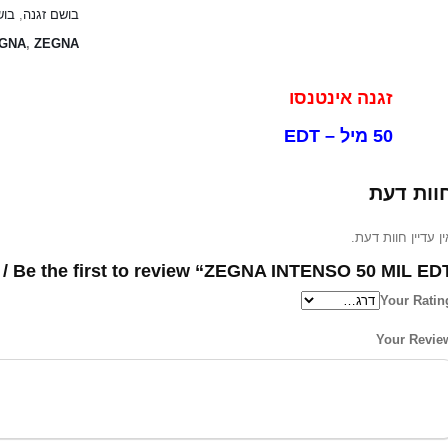
בוש
,
בושם זגנה
EGNA
,
ZEGNA
גנה אינטנסו
50 מיל – EDT
וות דעת
אין עדיין חוות דעת
Be the first to review “ZEGNA INTENSO 50 MIL EDT / בושם...
Your Ratin
Your Revie