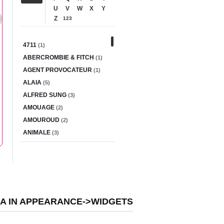
U
V
W
X
Y
Z
123
4711
(1)
ABERCROMBIE & FITCH
(1)
AGENT PROVOCATEUR
(1)
ALAIA
(5)
ALFRED SUNG
(3)
AMOUAGE
(2)
AMOUROUD
(2)
ANIMALE
(3)
ANTONIO BANDERAS
(2)
ANTONIO PUIG
(4)
AQUOLINA
(1)
ARAMIS
(3)
Armaf
(1)
EA IN APPEARANCE->WIDGETS
AXIS
(4)
AZZARO
(5)