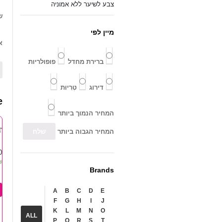
צבע לשיער ללא אמוניה
ש
מיין לפי
א
ברירת מחדל
פופולריות
דירוג
טְרִיוּת
e
המחיר הנמוך ביותר
.
המחיר הגבוה ביותר
..
₪
Brands
A
B
C
D
E
F
G
H
I
J
K
L
M
N
O
ALL
P
Q
R
S
T