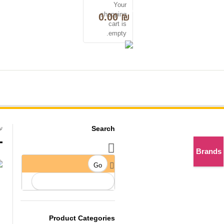
Your
0
shopping
0.00
₪
cart is
empty.
לנציג שירות 050-2298000
Search
ע
.
Brands
Product Categories