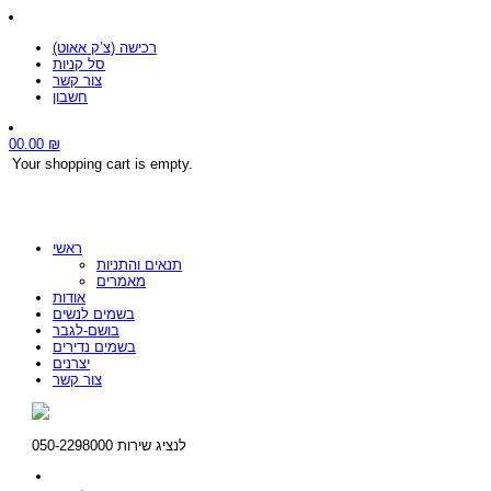
רכישה (צ’ק אאוט)
סל קניות
צור קשר
חשבון
0
0.00
₪
Your shopping cart is empty.
ראשי
תנאים והתניות
מאמרים
אודות
בשמים לנשים
בושם-לגבר
בשמים נדירים
יצרנים
צור קשר
לנציג שירות 050-2298000