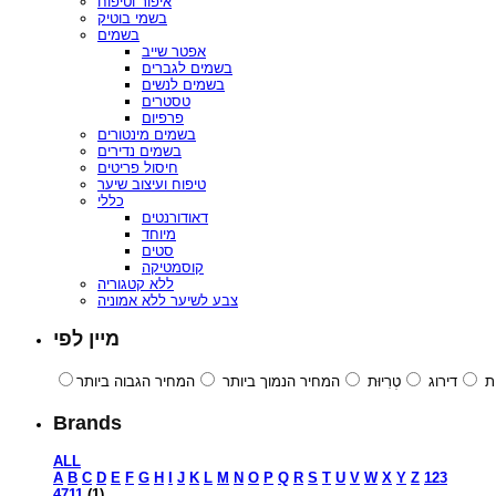
איפור וטיפוח
בשמי בוטיק
בשמים
אפטר שייב
בשמים לגברים
בשמים לנשים
טסטרים
פרפיום
בשמים מינטורים
בשמים נדירים
חיסול פריטים
טיפוח ועיצוב שיער
כללי
דאודורנטים
מיוחד
סטים
קוסמטיקה
ללא קטגוריה
צבע לשיער ללא אמוניה
מיין לפי
ת
דירוג
טְרִיוּת
המחיר הנמוך ביותר
המחיר הגבוה ביותר
Brands
ALL
A
B
C
D
E
F
G
H
I
J
K
L
M
N
O
P
Q
R
S
T
U
V
W
X
Y
Z
123
4711
(1)