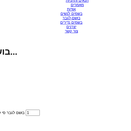
תנאים והתניות
מאמרים
אודות
בשמים לנשים
בושם-לגבר
בשמים נדירים
יצרנים
צור קשר
CKIN2U-MAN 150 MIL EDT / בושם...
MIL EDT / בושם לגבר סי קי אין 2יו קלוין קליין 150 מיל או דה טוואט