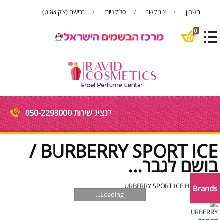
חשבון
צור קשר
סל קניות
רכישה (צ’ק אאוט)
פתח סרגל
0
לנציג שירות 050-2298000
BURBERRY SPORT ICE /
בושם לגבר...
Brands
מבצע!
Loading...