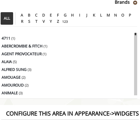
Brands
A
B
C
D
E
F
G
H
I
J
K
L
M
N
O
P
ALL
R
S
T
V
Y
Z
123
4711
(1)
ABERCROMBIE & FITCH
(1)
AGENT PROVOCATEUR
(1)
ALAIA
(5)
ALFRED SUNG
(3)
AMOUAGE
(2)
AMOUROUD
(2)
ANIMALE
(3)
ANTONIO BANDERAS
(2)
ANTONIO PUIG
(4)
CONFIGURE THIS AREA IN APPEARANCE->WIDGETS
AQUOLINA
(1)
ARAMIS
(3)
Armaf
(1)
AXIS
(4)