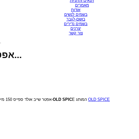
תנאים והתניות
מאמרים
אודות
בשמים לנשים
בושם-לגבר
בשמים נדירים
יצרנים
צור קשר
אפטר שייב...
OLD SPICE PERFUME / אפטר שייב...
אפטר שייב אולד ספייס 150 מיל-
OLD SPIC
E המותג
OLD SPICE