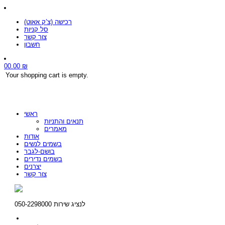
רכישה (צ’ק אאוט)
סל קניות
צור קשר
חשבון
0
0.00
₪
Your shopping cart is empty.
ראשי
תנאים והתניות
מאמרים
אודות
בשמים לנשים
בושם-לגבר
בשמים נדירים
יצרנים
צור קשר
לנציג שירות 050-2298000