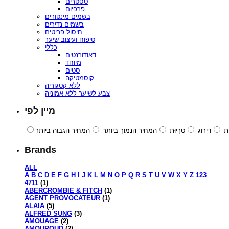
טסטרים
פרפיום
בשמים מינטורים
בשמים נדירים
חיסול פריטים
טיפוח ועיצוב שיער
כללי
דאודורנטים
מיוחד
סטים
קוסמטיקה
ללא קטגוריה
צבע לשיער ללא אמוניה
מיין לפי
ת
דירוג
טְרִיוּת
המחיר הנמוך ביותר
המחיר הגבוה ביותר
Brands
ALL
A
B
C
D
E
F
G
H
I
J
K
L
M
N
O
P
Q
R
S
T
U
V
W
X
Y
Z
123
4711
(1)
ABERCROMBIE & FITCH
(1)
AGENT PROVOCATEUR
(1)
ALAIA
(5)
ALFRED SUNG
(3)
AMOUAGE
(2)
AMOUROUD
(2)