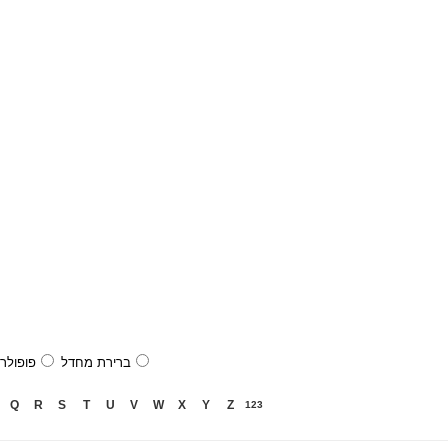
ברירת מחדל
פופולרי
Q
R
S
T
U
V
W
X
Y
Z
123