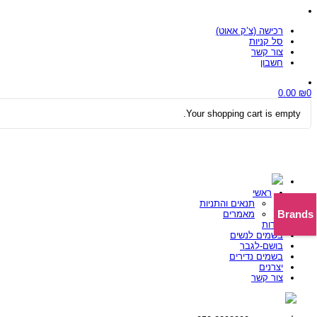
רכישה (צ’ק אאוט)
סל קניות
צור קשר
חשבון
0.00
₪
0
Your shopping cart is empty.
ראשי
תנאים והתניות
Brands
מאמרים
אודות
בשמים לנשים
בושם-לגבר
בשמים נדירים
יצרנים
צור קשר