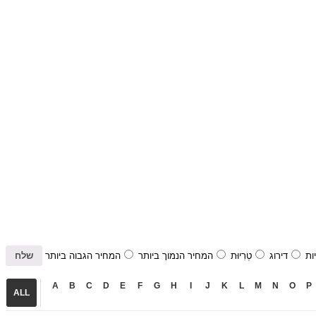
ות
דירוג
טְרִיוּת
המחיר הנמוך ביותר
המחיר הגבוה ביותר
A
B
C
D
E
F
G
H
I
J
K
L
M
N
O
P
ALL