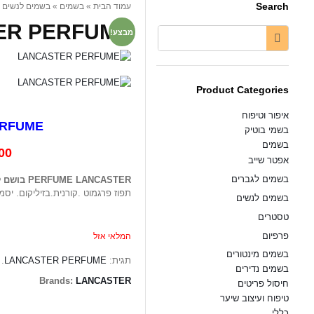
Search
בושם ...
בשמים לנשים
»
בשמים
»
עמוד הבית
UME / בושם לאשה...
מבצע!
Product Categories
איפור וטיפוח
LANCASTER PERFUME
בשמי בוטיק
בשמים
100 מיל - EDT
אפטר שייב
בשמים לגברים
בושם 
PERFUME LANCASTER
תפוז פרגמוט .קורנית.בזיליקום. יסמ
בשמים לנשים
טסטרים
פרפיום
המלאי אזל
בשמים מינטורים
.
LANCASTER PERFUME
תגית:
בשמים נדירים
Brands:
LANCASTER
חיסול פריטים
טיפוח ועיצוב שיער
כללי