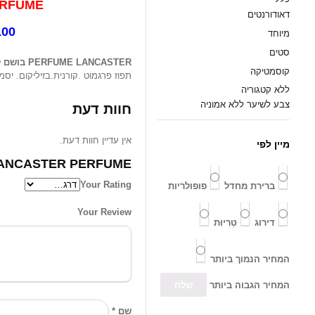
LANCASTER PERFUME
דאודורנטים
 מיל – EDT
מיוחד
סטים
בושם 
PERFUME LANCASTER
קוסמטיקה
תפוז פרגמוט .קורנית.בזיליקום. יסמי
ללא קטגוריה
צבע לשיער ללא אמוניה
חוות דעת
אין עדיין חוות דעת.
מיין לפי
TER PERFUME / בושם לאשה...”
Your Rating
ברירת מחדל
פופולריות
Your Review
דירוג
טְרִיוּת
המחיר הנמוך ביותר
המחיר הגבוה ביותר
*
שם