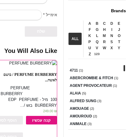
Brands
*
אימייל
A
B
C
D
E
F
G
H
I
J
K
L
M
N
O
ALL
P
Q
R
S
T
U
V
W
X
Y
You Will Also Like
Z
123
4711
(1)
PERFUME BURBERRY / בושם
ABERCROMBIE & FITCH
(1)
לאשה...
AGENT PROVOCATEUR
(1)
PERFUME
ALAIA
BURBERRY
(5)
100 מיל - EDP PERFUME
ALFRED SUNG
(3)
BURBERRY בוש /...
AMOUAGE
(2)
249.00
₪
AMOUROUD
(2)
קנה עכשיו
הוסף לסל
ANIMALE
(3)
ANTONIO BANDERAS
(2)
הוסף לסל