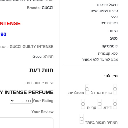
חיסול פריטים
Brands:
GUCCI
טיפוח ועיצוב שיער
כללי
GUCCI GUILTY INTENSE
דאודורנטים
מיוחד
90 מיל – EDP
סטים
קוסמטיקה
בושם 
GUCCI GUILTY INTENSE
ללא קטגוריה
Gucci
המותג
צבע לשיער ללא אמוניה
חוות דעת
מיין לפי
אין עדיין חוות דעת.
 INTENSE PERFUME /...”
ברירת מחדל
פופולריות
Your Rating
דירוג
טְרִיוּת
Your Review
המחיר הנמוך ביותר