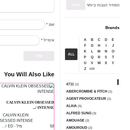
המחיר הגבוה ביותר
*
שם
Brands
A
B
C
D
E
*
אימייל
F
G
H
I
J
K
L
M
N
O
ALL
P
Q
R
S
T
U
V
W
X
Y
Z
123
You Will Also Like
4711
(1)
ABERCROMBIE & FITCH
(1)
AGENT PROVOCATEUR
(1)
CALVIN KLEIN OBSESSED
ALAIA
(5)
INTENSE /...
ALFRED SUNG
(3)
CALVIN KLEIN
BSESSED INTENSE
AMOUAGE
(2)
50 מיל - ED /...
AMOUROUD
(2)