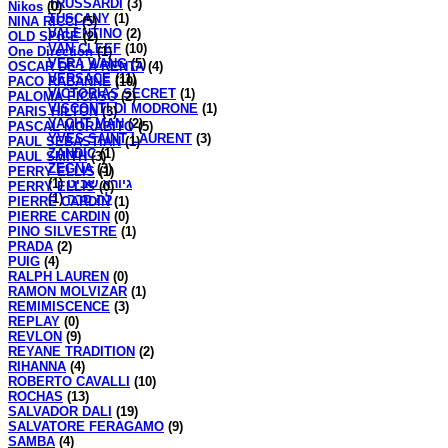
TRUSSARDI
(3)
Nikos
(0)
TUSCANY
(1)
NINA RICCI
(5)
VALENTINO
(2)
OLD SPICE
(2)
VAN CLEEF
(10)
One Direction
(1)
VERA WANG
(5)
OSCAR DE LA RENTA
(4)
VERSACE
(11)
PACO RABANNE
(10)
VICTORIAS SECRET
(1)
PALOMA PICASO
(2)
VISCONTI DI MODRONE
(1)
PARIS HILTON
(3)
YACHT MAN
(2)
PASCAL MORABITO
(5)
YVES SAINT LAURENT
(3)
PAUL SEBASTIAN
(1)
ZANDIC
(1)
PAUL SMITH
(3)
ZEGNA
(3)
PERRY ELLIS
(1)
(1)
גיורא שביט
PERRY ELLIS
(0)
(1)
לה סרה
PIERRE CARDIN
(1)
PIERRE CARDIN
(0)
PINO SILVESTRE
(1)
PRADA
(2)
PUIG
(4)
RALPH LAUREN
(0)
RAMON MOLVIZAR
(1)
REMIMISCENCE
(3)
REPLAY
(0)
REVLON
(9)
REYANE TRADITION
(2)
RIHANNA
(4)
ROBERTO CAVALLI
(10)
ROCHAS
(13)
SALVADOR DALI
(19)
SALVATORE FERAGAMO
(9)
SAMBA
(4)