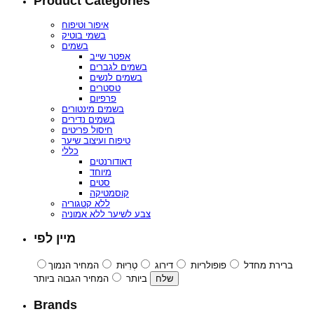
Product Categories
איפור וטיפוח
בשמי בוטיק
בשמים
אפטר שייב
בשמים לגברים
בשמים לנשים
טסטרים
פרפיום
בשמים מינטורים
בשמים נדירים
חיסול פריטים
טיפוח ועיצוב שיער
כללי
דאודורנטים
מיוחד
סטים
קוסמטיקה
ללא קטגוריה
צבע לשיער ללא אמוניה
מיין לפי
ברירת מחדל
פופולריות
דירוג
טְרִיוּת
המחיר הנמוך
ביותר
המחיר הגבוה ביותר
Brands