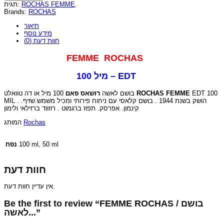
תגית:
ROCHAS FEMME
.
Brands:
ROCHAS
תיאור
מידע נוסף
חוות דעת (0)
FEMME ROCHAS
100 מיל – EDT
רושאס פאם
בושם לאשה
100 מיל או דה טוואלט
ROCHAS FEMME
EDT 100
MIL . הושק בשנת 1944 . בושם קלאסי עם ניחוח פירותי ומכיל משמש.שזיף.
קינמון. אפרסק. תפוז ברגמוט . רוזווד ברזילאי ולימון
המותג
Rochas
נפח
100 ml, 50 ml
חוות דעת
אין עדיין חוות דעת.
Be the first to review “FEMME ROCHAS / בושם
לאשה...”