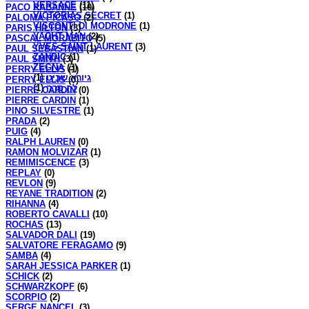
VERSACE
(11)
PACO RABANNE
(10)
VICTORIAS SECRET
(1)
PALOMA PICASO
(2)
VISCONTI DI MODRONE
(1)
PARIS HILTON
(3)
YACHT MAN
(2)
PASCAL MORABITO
(5)
YVES SAINT LAURENT
(3)
PAUL SEBASTIAN
(1)
ZANDIC
(1)
PAUL SMITH
(3)
ZEGNA
(3)
PERRY ELLIS
(1)
(1)
גיורא שביט
PERRY ELLIS
(0)
(1)
לה סרה
PIERRE CARDIN
(0)
PIERRE CARDIN
(1)
PINO SILVESTRE
(1)
PRADA
(2)
PUIG
(4)
RALPH LAUREN
(0)
RAMON MOLVIZAR
(1)
REMIMISCENCE
(3)
REPLAY
(0)
REVLON
(9)
REYANE TRADITION
(2)
RIHANNA
(4)
ROBERTO CAVALLI
(10)
ROCHAS
(13)
SALVADOR DALI
(19)
SALVATORE FERAGAMO
(9)
SAMBA
(4)
SARAH JESSICA PARKER
(1)
SCHICK
(2)
SCHWARZKOPF
(6)
SCORPIO
(2)
SERGE NANCEL
(3)