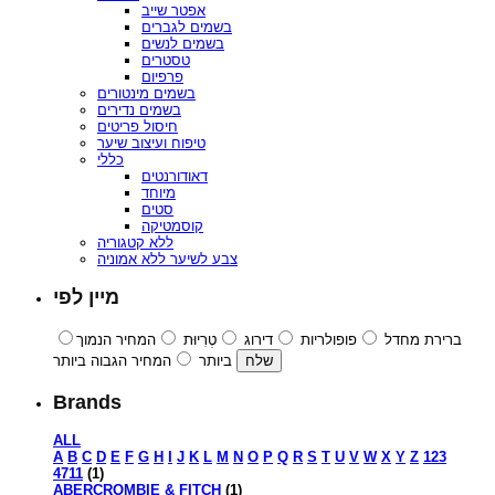
אפטר שייב
בשמים לגברים
בשמים לנשים
טסטרים
פרפיום
בשמים מינטורים
בשמים נדירים
חיסול פריטים
טיפוח ועיצוב שיער
כללי
דאודורנטים
מיוחד
סטים
קוסמטיקה
ללא קטגוריה
צבע לשיער ללא אמוניה
מיין לפי
ברירת מחדל
פופולריות
דירוג
טְרִיוּת
המחיר הנמוך
ביותר
המחיר הגבוה ביותר
Brands
ALL
A
B
C
D
E
F
G
H
I
J
K
L
M
N
O
P
Q
R
S
T
U
V
W
X
Y
Z
123
4711
(1)
ABERCROMBIE & FITCH
(1)