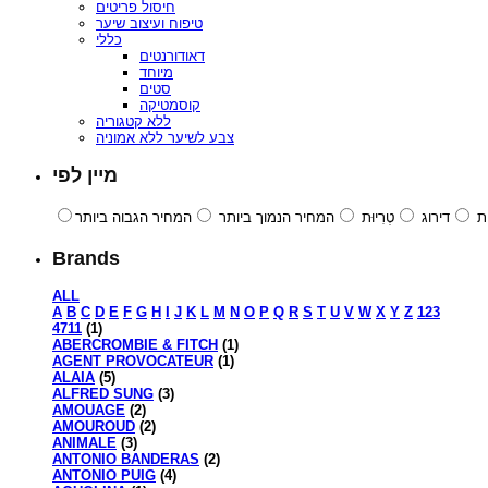
חיסול פריטים
טיפוח ועיצוב שיער
כללי
דאודורנטים
מיוחד
סטים
קוסמטיקה
ללא קטגוריה
צבע לשיער ללא אמוניה
מיין לפי
ת
דירוג
טְרִיוּת
המחיר הנמוך ביותר
המחיר הגבוה ביותר
Brands
ALL
A
B
C
D
E
F
G
H
I
J
K
L
M
N
O
P
Q
R
S
T
U
V
W
X
Y
Z
123
4711
(1)
ABERCROMBIE & FITCH
(1)
AGENT PROVOCATEUR
(1)
ALAIA
(5)
ALFRED SUNG
(3)
AMOUAGE
(2)
AMOUROUD
(2)
ANIMALE
(3)
ANTONIO BANDERAS
(2)
ANTONIO PUIG
(4)