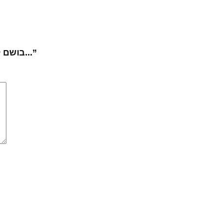
Be the first to review “DUNHILL DESIRE RED / בושם לגבר...”