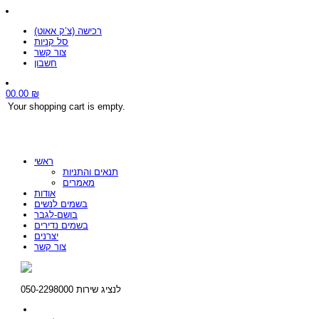
רכישה (צ’ק אאוט)
סל קניות
צור קשר
חשבון
0
0.00
₪
Your shopping cart is empty.
ראשי
תנאים והתניות
מאמרים
אודות
בשמים לנשים
בושם-לגבר
בשמים נדירים
יצרנים
צור קשר
לנציג שירות 050-2298000