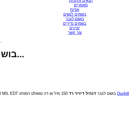
תנאים והתניות
מאמרים
אודות
בשמים לנשים
בושם-לגבר
בשמים נדירים
יצרנים
צור קשר
RE RED / בושם לגבר...
DUNHILL DESIRE RED / בושם לגבר...
דנהיל דיזייר רד
150 MIL EDT בושם לגבר
150 מיל או דה טוואלט המותג
Dunhill