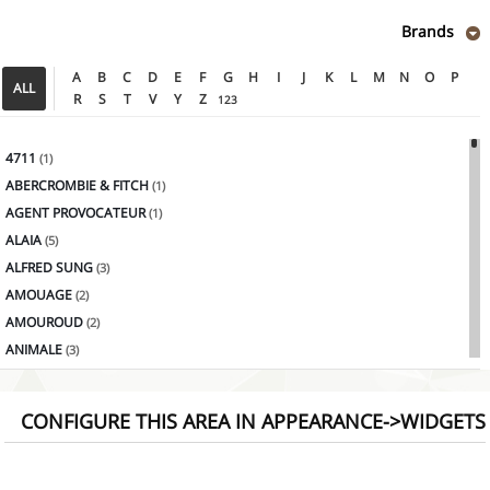
Brands
A
B
C
D
E
F
G
H
I
J
K
L
M
N
O
P
ALL
R
S
T
V
Y
Z
123
4711
(1)
ABERCROMBIE & FITCH
(1)
AGENT PROVOCATEUR
(1)
ALAIA
(5)
ALFRED SUNG
(3)
AMOUAGE
(2)
AMOUROUD
(2)
ANIMALE
(3)
ANTONIO BANDERAS
(2)
ANTONIO PUIG
(4)
CONFIGURE THIS AREA IN APPEARANCE->WIDGETS
AQUOLINA
(1)
ARAMIS
(3)
Armaf
(1)