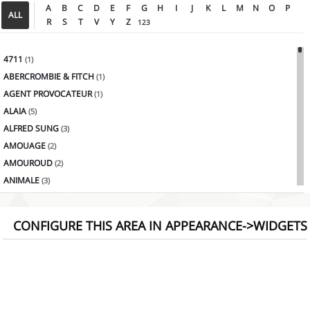
A
B
C
D
E
F
G
H
I
J
K
L
M
N
O
P
ALL
R
S
T
V
Y
Z
123
4711
(1)
ABERCROMBIE & FITCH
(1)
AGENT PROVOCATEUR
(1)
ALAIA
(5)
ALFRED SUNG
(3)
AMOUAGE
(2)
AMOUROUD
(2)
ANIMALE
(3)
ANTONIO BANDERAS
(2)
ANTONIO PUIG
(4)
CONFIGURE THIS AREA IN APPEARANCE->WIDGETS
AQUOLINA
(1)
ARAMIS
(3)
Armaf
(1)
AXIS
(4)
AZZARO
(5)