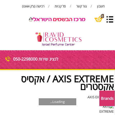
חשבון
צור קשר
סל קניות
רכישה (צ’ק אאוט)
פתח סרגל
0
לנציג שירות 050-2298000
AXIS EXTREME / אקסיס
אקסטרים
Brands
Loading...