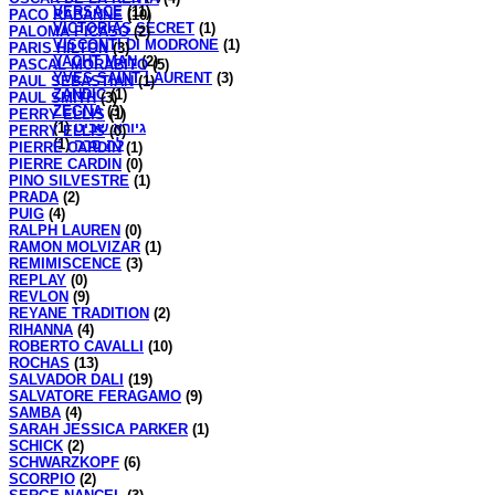
VERSACE
(11)
PACO RABANNE
(10)
VICTORIAS SECRET
(1)
PALOMA PICASO
(2)
VISCONTI DI MODRONE
(1)
PARIS HILTON
(3)
YACHT MAN
(2)
PASCAL MORABITO
(5)
YVES SAINT LAURENT
(3)
PAUL SEBASTIAN
(1)
ZANDIC
(1)
PAUL SMITH
(3)
ZEGNA
(3)
PERRY ELLIS
(1)
(1)
גיורא שביט
PERRY ELLIS
(0)
(1)
לה סרה
PIERRE CARDIN
(1)
PIERRE CARDIN
(0)
PINO SILVESTRE
(1)
PRADA
(2)
PUIG
(4)
RALPH LAUREN
(0)
RAMON MOLVIZAR
(1)
REMIMISCENCE
(3)
REPLAY
(0)
REVLON
(9)
REYANE TRADITION
(2)
RIHANNA
(4)
ROBERTO CAVALLI
(10)
ROCHAS
(13)
SALVADOR DALI
(19)
SALVATORE FERAGAMO
(9)
SAMBA
(4)
SARAH JESSICA PARKER
(1)
SCHICK
(2)
SCHWARZKOPF
(6)
SCORPIO
(2)