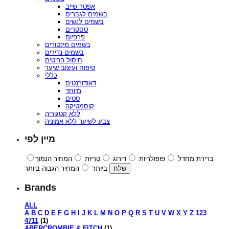
אפטר שייב
בשמים לגברים
בשמים לנשים
טסטרים
פרפיום
בשמים מינטורים
בשמים נדירים
חיסול פריטים
טיפוח ועיצוב שיער
כללי
דאודורנטים
מיוחד
סטים
קוסמטיקה
ללא קטגוריה
צבע לשיער ללא אמוניה
מיין לפי
ברירת מחדל
פופולריות
דירוג
טְרִיוּת
המחיר הנמוך
ביותר
המחיר הגבוה ביותר
Brands
ALL
A
B
C
D
E
F
G
H
I
J
K
L
M
N
O
P
Q
R
S
T
U
V
W
X
Y
Z
123
4711
(1)
ABERCROMBIE & FITCH
(1)