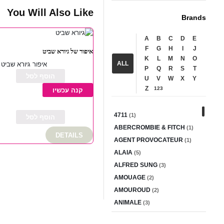
You Will Also Like
Brands
A
B
C
D
E
F
G
H
I
J
איפור של גיורא שביט
K
L
M
N
O
ALL
איפור גיורא שביט
P
Q
R
S
T
הוסף לסל
U
V
W
X
Y
Z
123
קנה עכשיו
4711
(1)
הוסף לסל
ABERCROMBIE & FITCH
(1)
DETAILS
AGENT PROVOCATEUR
(1)
ALAIA
(5)
ALFRED SUNG
(3)
AMOUAGE
(2)
AMOUROUD
(2)
ANIMALE
(3)
ANTONIO BANDERAS
(2)