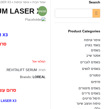
Search
» REVITALIFT SERUM LASER X3 / סרום...
איפור וטיפוח
»
עמוד הבית
ER X3 / סרום...
מבצע!
Product Categories
REVITALIFT SERUM LASER X3
איפור וטיפוח
סרום עוצמתי לק
בשמי בוטיק
בשמים
אפטר שייב
המלאי אזל
בשמים לגברים
בשמים לנשים
.
REVITALIFT SERUM
תגית:
טסטרים
Brands:
LOREAL
פרפיום
בשמים מינטורים
סרום עוצמתי לקמ
בשמים נדירים
חיסול פריטים
REVITALIFT SERUM LASER X3
טיפוח ועיצוב שיער
כללי