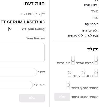
חוות דעת
דאודורנטים
מיוחד
אין עדיין חוות דעת.
סטים
SERUM LASER X3 / סרום...”
קוסמטיקה
Your Rating
ללא קטגוריה
צבע לשיער ללא אמוניה
Your Review
מיין לפי
ברירת מחדל
פופולריות
*
שם
דירוג
טְרִיוּת
*
אימייל
המחיר הנמוך ביותר
המחיר הגבוה ביותר