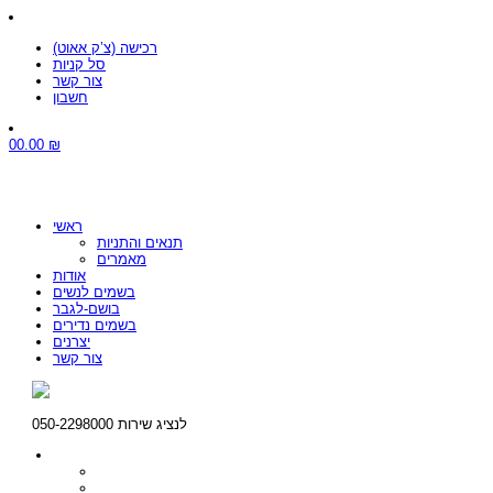
רכישה (צ’ק אאוט)
סל קניות
צור קשר
חשבון
0
0.00
₪
ראשי
תנאים והתניות
מאמרים
אודות
בשמים לנשים
בושם-לגבר
בשמים נדירים
יצרנים
צור קשר
לנציג שירות 050-2298000