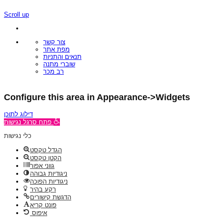
Scroll up
צור קשר
מפת אתר
תנאים והתניות
שוברי מתנה
רב מכר
Configure this area in Appearance->Widgets
דילוג לתוכן
פתח סרגל נגישות
כלי נגישות
הגדל טקסט
הקטן טקסט
גווני אפור
ניגודיות גבוהה
ניגודיות הפוכה
רקע בהיר
הדגשת קישורים
פונט קריא
איפוס