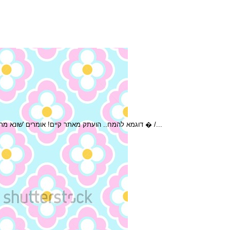
דוגמא להמח.. הועתק מאתר קיים! אומרים 'שונא מתנות יחיה'... כן, אבל... על מי שאוהב לתת מתנות לא מצאנו משפט דומה. אחת ההנאות הגדולות לאדם היא היכולת להעניק, כך לפחות לטעמנו. ובין כל מה שאנו יכולים � /...