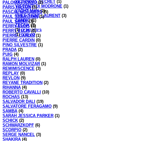
VICTORIAS SECRET
(1)
PALOMA PICASO
(2)
VISCONTI DI MODRONE
(1)
PARIS HILTON
(3)
YACHT MAN
(2)
PASCAL MORABITO
(5)
YVES SAINT LAURENT
(3)
PAUL SEBASTIAN
(1)
ZANDIC
(1)
PAUL SMITH
(3)
ZEGNA
(3)
PERRY ELLIS
(1)
(1)
גיורא שביט
PERRY ELLIS
(0)
(1)
לה סרה
PIERRE CARDIN
(1)
PIERRE CARDIN
(0)
PINO SILVESTRE
(1)
PRADA
(2)
PUIG
(4)
RALPH LAUREN
(0)
RAMON MOLVIZAR
(1)
REMIMISCENCE
(3)
REPLAY
(0)
REVLON
(9)
REYANE TRADITION
(2)
RIHANNA
(4)
ROBERTO CAVALLI
(10)
ROCHAS
(13)
SALVADOR DALI
(19)
SALVATORE FERAGAMO
(9)
SAMBA
(4)
SARAH JESSICA PARKER
(1)
SCHICK
(2)
SCHWARZKOPF
(6)
SCORPIO
(2)
SERGE NANCEL
(3)
SHAKIRA
(4)