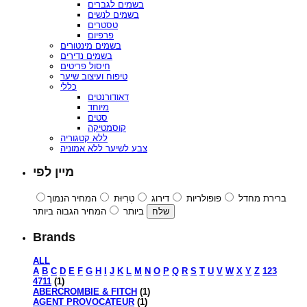
בשמים לגברים
בשמים לנשים
טסטרים
פרפיום
בשמים מינטורים
בשמים נדירים
חיסול פריטים
טיפוח ועיצוב שיער
כללי
דאודורנטים
מיוחד
סטים
קוסמטיקה
ללא קטגוריה
צבע לשיער ללא אמוניה
מיין לפי
ברירת מחדל
פופולריות
דירוג
טְרִיוּת
המחיר הנמוך
ביותר
המחיר הגבוה ביותר
Brands
ALL
A
B
C
D
E
F
G
H
I
J
K
L
M
N
O
P
Q
R
S
T
U
V
W
X
Y
Z
123
4711
(1)
ABERCROMBIE & FITCH
(1)
AGENT PROVOCATEUR
(1)