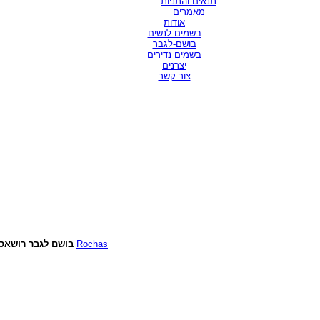
תנאים והתניות
מאמרים
אודות
בשמים לנשים
בושם-לגבר
בשמים נדירים
יצרנים
צור קשר
בושם לגבר רושאס
100 מיל או דה טוואלט המותג
Rochas