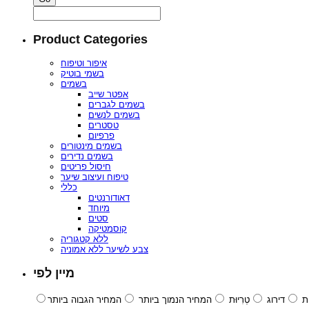
Product Categories
איפור וטיפוח
בשמי בוטיק
בשמים
אפטר שייב
בשמים לגברים
בשמים לנשים
טסטרים
פרפיום
בשמים מינטורים
בשמים נדירים
חיסול פריטים
טיפוח ועיצוב שיער
כללי
דאודורנטים
מיוחד
סטים
קוסמטיקה
ללא קטגוריה
צבע לשיער ללא אמוניה
מיין לפי
ת
דירוג
טְרִיוּת
המחיר הנמוך ביותר
המחיר הגבוה ביותר