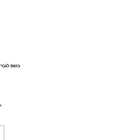
בושם לגבר 
בושם לג...”