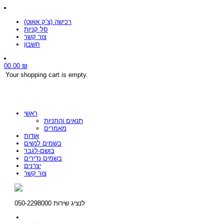
רכישה (צ’ק אאוט)
סל קניות
צור קשר
חשבון
0
0.00
₪
Your shopping cart is empty.
ראשי
תנאים והתניות
מאמרים
אודות
בשמים לנשים
בושם-לגבר
בשמים נדירים
יצרנים
צור קשר
לנציג שירות 050-2298000