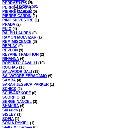
ZEGNA
(3)
PERRY ELLIS
(0)
(1)
גיורא שביט
PERRY ELLIS
(1)
(1)
לה סרה
PIERRE CARDIN
(0)
PIERRE CARDIN
(1)
PINO SILVESTRE
(1)
PRADA
(2)
PUIG
(4)
RALPH LAUREN
(0)
RAMON MOLVIZAR
(1)
REMIMISCENCE
(3)
REPLAY
(0)
REVLON
(9)
REYANE TRADITION
(2)
RIHANNA
(4)
ROBERTO CAVALLI
(10)
ROCHAS
(13)
SALVADOR DALI
(19)
SALVATORE FERAGAMO
(9)
SAMBA
(4)
SARAH JESSICA PARKER
(1)
SCHICK
(2)
SCHWARZKOPF
(6)
SCORPIO
(2)
SERGE NANCEL
(3)
SHAKIRA
(4)
Shiseido
(1)
SISLEY
(1)
SOFIA
(1)
SONIA RYKIEL
(1)
Stella McCartney
(0)