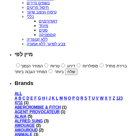
בשמים נדירים
חיסול פריטים
טיפוח ועיצוב שיער
כללי
דאודורנטים
מיוחד
סטים
קוסמטיקה
ללא קטגוריה
צבע לשיער ללא אמוניה
מיין לפי
ברירת מחדל
פופולריות
דירוג
טְרִיוּת
המחיר הנמוך
ביותר
המחיר הגבוה ביותר
Brands
ALL
A
B
C
D
E
F
G
H
I
J
K
L
M
N
O
P
Q
R
S
T
U
V
W
X
Y
Z
123
4711
(1)
ABERCROMBIE & FITCH
(1)
AGENT PROVOCATEUR
(1)
ALAIA
(5)
ALFRED SUNG
(3)
AMOUAGE
(2)
AMOUROUD
(2)
ANIMALE
(3)