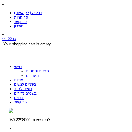
רכישה (צ’ק אאוט)
סל קניות
צור קשר
חשבון
0
0.00
₪
Your shopping cart is empty.
ראשי
תנאים והתניות
מאמרים
אודות
בשמים לנשים
בושם-לגבר
בשמים נדירים
יצרנים
צור קשר
לנציג שירות 050-2298000