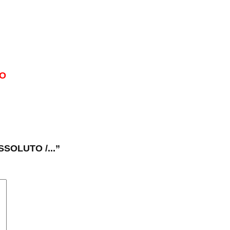
O
SSOLUTO /...”