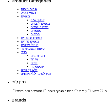
Product Categories
איפור וטיפוח
בשמי בוטיק
בשמים
אפטר שייב
בשמים לגברים
בשמים לנשים
טסטרים
פרפיום
בשמים מינטורים
בשמים נדירים
חיסול פריטים
טיפוח ועיצוב שיער
כללי
דאודורנטים
מיוחד
סטים
קוסמטיקה
ללא קטגוריה
צבע לשיער ללא אמוניה
מיין לפי
ת
דירוג
טְרִיוּת
המחיר הנמוך ביותר
המחיר הגבוה ביותר
Brands