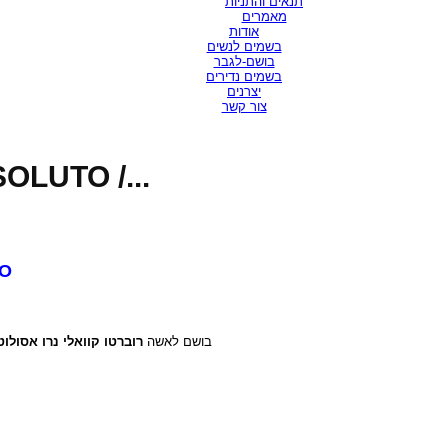
תנאים והתניות
מאמרים
אודות
בשמים לנשים
בושם-לגבר
בשמים נדירים
יצרנים
צור קשר
.
LUTO /...
O
75 מיל או דה פרפיום
בושם לאשה
רוברטו קוואלי נרו אסולוט