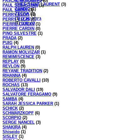
PASCAL MORABITO
(5)
YVES SAINT LAURENT
(3)
PAUL SEBASTIAN
(1)
ZANDIC
(1)
PAUL SMITH
(3)
ZEGNA
(3)
PERRY ELLIS
(1)
(1)
גיורא שביט
PERRY ELLIS
(0)
(1)
לה סרה
PIERRE CARDIN
(1)
PIERRE CARDIN
(0)
PINO SILVESTRE
(1)
PRADA
(2)
PUIG
(4)
RALPH LAUREN
(0)
RAMON MOLVIZAR
(1)
REMIMISCENCE
(3)
REPLAY
(0)
REVLON
(9)
REYANE TRADITION
(2)
RIHANNA
(4)
ROBERTO CAVALLI
(10)
ROCHAS
(13)
SALVADOR DALI
(19)
SALVATORE FERAGAMO
(9)
SAMBA
(4)
SARAH JESSICA PARKER
(1)
SCHICK
(2)
SCHWARZKOPF
(6)
SCORPIO
(2)
SERGE NANCEL
(3)
SHAKIRA
(4)
Shiseido
(1)
SISLEY
(1)