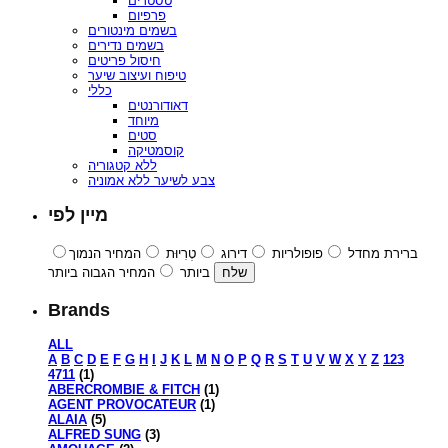
טסטרים
פרפיום
בשמים מינטורים
בשמים נדירים
חיסול פריטים
טיפוח ועיצוב שיער
כללי
דאודורנטים
מיוחד
סטים
קוסמטיקה
ללא קטגוריה
צבע לשיער ללא אמוניה
מיין לפי
ברירת מחדל
פופולריות
דירוג
טְרִיוּת
המחיר הנמוך
ביותר
המחיר הגבוה ביותר
Brands
ALL
A
B
C
D
E
F
G
H
I
J
K
L
M
N
O
P
Q
R
S
T
U
V
W
X
Y
Z
123
4711
(1)
ABERCROMBIE & FITCH
(1)
AGENT PROVOCATEUR
(1)
ALAIA
(5)
ALFRED SUNG
(3)