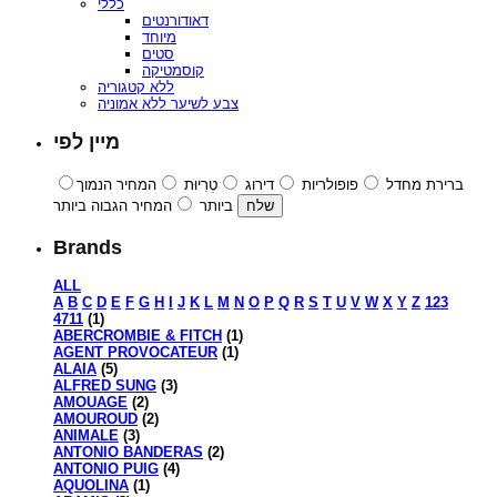
כללי
דאודורנטים
מיוחד
סטים
קוסמטיקה
ללא קטגוריה
צבע לשיער ללא אמוניה
מיין לפי
ברירת מחדל
פופולריות
דירוג
טְרִיוּת
המחיר הנמוך
ביותר
המחיר הגבוה ביותר
Brands
ALL
A
B
C
D
E
F
G
H
I
J
K
L
M
N
O
P
Q
R
S
T
U
V
W
X
Y
Z
123
4711
(1)
ABERCROMBIE & FITCH
(1)
AGENT PROVOCATEUR
(1)
ALAIA
(5)
ALFRED SUNG
(3)
AMOUAGE
(2)
AMOUROUD
(2)
ANIMALE
(3)
ANTONIO BANDERAS
(2)
ANTONIO PUIG
(4)
AQUOLINA
(1)