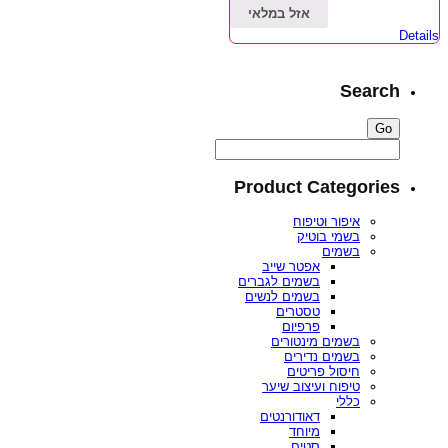
אזל במלאי
Details
Search
Product Categories
איפור וטיפוח
בשמי בוטיק
בשמים
אפטר שייב
בשמים לגברים
בשמים לנשים
טסטרים
פרפיום
בשמים מינטורים
בשמים נדירים
חיסול פריטים
טיפוח ועיצוב שיער
כללי
דאודורנטים
מיוחד
סטים