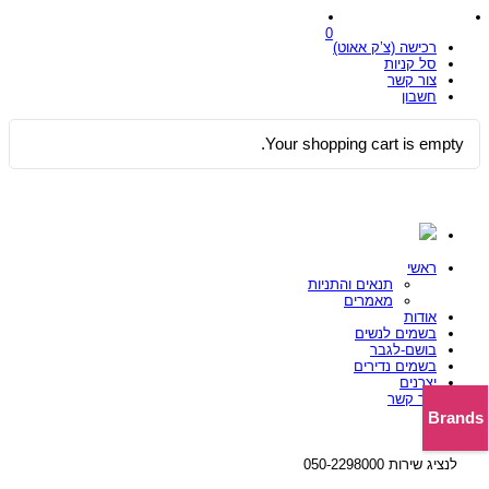
0
רכישה (צ’ק אאוט)
סל קניות
צור קשר
חשבון
Your shopping cart is empty.
ראשי
תנאים והתניות
מאמרים
אודות
בשמים לנשים
בושם-לגבר
בשמים נדירים
יצרנים
צור קשר
Brands
לנציג שירות 050-2298000