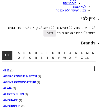
קוסמטיקה
ללא קטגוריה
צבע לשיער ללא אמוניה
מיין לפי
ברירת מחדל
פופולריות
דירוג
טְרִיוּת
המחיר הנמוך
ביותר
המחיר הגבוה ביותר
Brands
A
B
C
D
E
F
G
H
I
J
K
L
M
N
ALL
O
P
Q
R
S
T
U
V
W
X
Y
Z
123
4711
(1)
ABERCROMBIE & FITCH
(1)
AGENT PROVOCATEUR
(1)
ALAIA
(5)
ALFRED SUNG
(3)
AMOUAGE
(2)
AMOUROUD
(2)