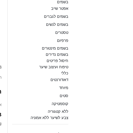
בשמים
אפטר שייב
בשמים לגברים
בשמים לנשים
טסטרים
פרפיום
B
בשמים מינטורים
T
בשמים נדירים
חיסול פריטים
טיפוח ועיצוב שיער
B
כללי
ה
דאודורנטים
מיוחד
ח
סטים
קוסמטיקה
.
ללא קטגוריה
”
צבע לשיער ללא אמוניה
g