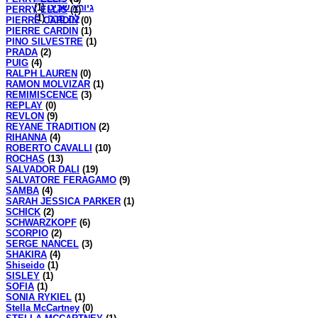
(1)
גיורא שביט
PERRY ELLIS
(1)
(1)
לה סרה
PIERRE CARDIN
(0)
PIERRE CARDIN
(1)
PINO SILVESTRE
(1)
PRADA
(2)
PUIG
(4)
RALPH LAUREN
(0)
RAMON MOLVIZAR
(1)
REMIMISCENCE
(3)
REPLAY
(0)
REVLON
(9)
REYANE TRADITION
(2)
RIHANNA
(4)
ROBERTO CAVALLI
(10)
ROCHAS
(13)
SALVADOR DALI
(19)
SALVATORE FERAGAMO
(9)
SAMBA
(4)
SARAH JESSICA PARKER
(1)
SCHICK
(2)
SCHWARZKOPF
(6)
SCORPIO
(2)
SERGE NANCEL
(3)
SHAKIRA
(4)
Shiseido
(1)
SISLEY
(1)
SOFIA
(1)
SONIA RYKIEL
(1)
Stella McCartney
(0)