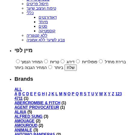
חיסול פריטים
טיפוח ועיצוב שיער
כללי
דאודורנטים
מיוחד
סטים
קוסמטיקה
ללא קטגוריה
צבע לשיער ללא אמוניה
מיין לפי
ברירת מחדל
פופולריות
דירוג
טְרִיוּת
המחיר הנמוך
ביותר
המחיר הגבוה ביותר
Brands
ALL
A
B
C
D
E
F
G
H
I
J
K
L
M
N
O
P
Q
R
S
T
U
V
W
X
Y
Z
123
4711
(1)
ABERCROMBIE & FITCH
(1)
AGENT PROVOCATEUR
(1)
ALAIA
(5)
ALFRED SUNG
(3)
AMOUAGE
(2)
AMOUROUD
(2)
ANIMALE
(3)
ANTONIO BANDERAS
(2)