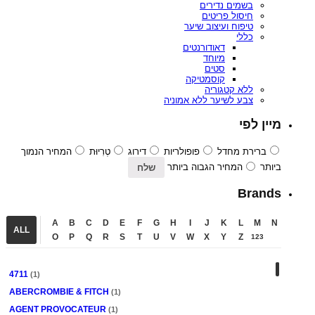
בשמים נדירים
חיסול פריטים
טיפוח ועיצוב שיער
כללי
דאודורנטים
מיוחד
סטים
קוסמטיקה
ללא קטגוריה
צבע לשיער ללא אמוניה
מיין לפי
ברירת מחדל
פופולריות
דירוג
טְרִיוּת
המחיר הנמוך
ביותר
המחיר הגבוה ביותר
Brands
A
B
C
D
E
F
G
H
I
J
K
L
M
N
ALL
O
P
Q
R
S
T
U
V
W
X
Y
Z
123
4711
(1)
ABERCROMBIE & FITCH
(1)
AGENT PROVOCATEUR
(1)