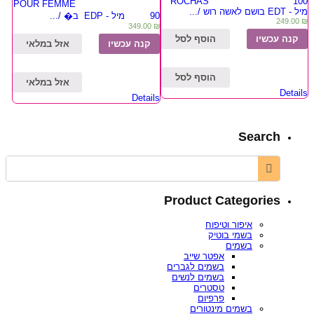
ROCHAS 100
POUR FEMME
מיל - EDT בושם לאשה רוש /...
90 מיל - EDP ב� /...
249.00
₪
349.00
₪
קנה עכשיו
הוסף לסל
קנה עכשיו
אזל במלאי
הוסף לסל
אזל במלאי
Details
Details
Search
Product Categories
איפור וטיפוח
בשמי בוטיק
בשמים
אפטר שייב
בשמים לגברים
בשמים לנשים
טסטרים
פרפיום
בשמים מינטורים