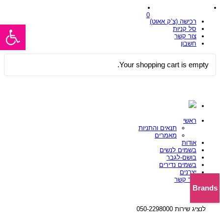
0
רכישה (צ’ק אאוט)
פתח סרגל
סל קניות
צור קשר
חשבון
Your shopping cart is empty.
ראשי
תנאים והתניות
מאמרים
אודות
בשמים לנשים
בושם-לגבר
בשמים נדירים
יצרנים
צור קשר
Brands
לנציג שירות 050-2298000