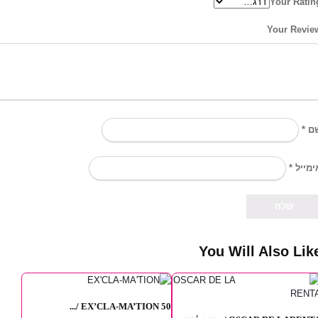
Your Ratin
Your Revie
*
ם
*
ימייל
You Will Also Lik
EX’CLA-MA’TION 50 /...