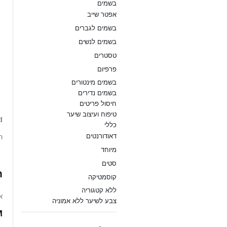
בשמים
אפטר שייב
בשמים לגברים
בשמים לנשים
טסטרים
פרפיום
RI
בשמים מינטורים
בשמים נדירים
T
חיסול פריטים
טיפוח ועיצוב שיער
I
כללי
דאודורנטים
ה
מיוחד
סטים
ח
קוסמטיקה
ללא קטגוריה
.
צבע לשיער ללא אמוניה
”