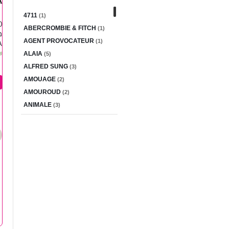
.
4711
(1)
0
ABERCROMBIE & FITCH
(1)
AGENT PROVOCATEUR
(1)
.
₪
ALAIA
(5)
ALFRED SUNG
(3)
AMOUAGE
(2)
AMOUROUD
(2)
ANIMALE
(3)
ANTONIO BANDERAS
(2)
ANTONIO PUIG
(4)
AQUOLINA
(1)
ARAMIS
(3)
Armaf
(1)
AXIS
(4)
AZZARO
(5)
BALDESSARINI
(6)
BALMAIN
(2)