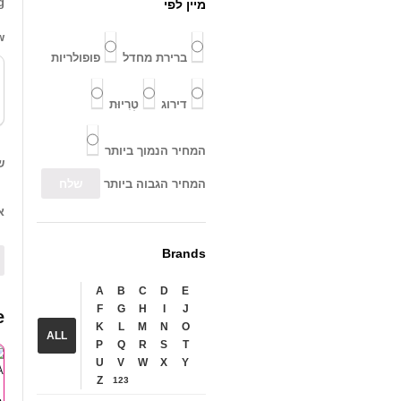
g
מיין לפי
w
ברירת מחדל
פופולריות
דירוג
טְרִיוּת
המחיר הנמוך ביותר
ש
המחיר הגבוה ביותר
א
Brands
A
B
C
D
E
F
G
H
I
J
e
K
L
M
N
O
ALL
P
Q
R
S
T
U
V
W
X
Y
Z
123