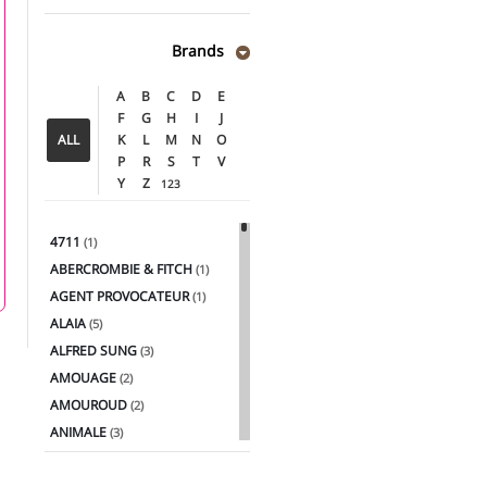
Brands
A
B
C
D
E
F
G
H
I
J
ALL
K
L
M
N
O
P
R
S
T
V
Y
Z
123
4711
(1)
ABERCROMBIE & FITCH
(1)
AGENT PROVOCATEUR
(1)
ALAIA
(5)
ALFRED SUNG
(3)
AMOUAGE
(2)
AMOUROUD
(2)
ANIMALE
(3)
ANTONIO BANDERAS
(2)
ANTONIO PUIG
(4)