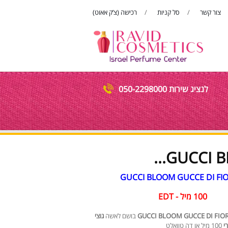
צור קשר
סל קניות
רכישה (צ’ק אאוט)
פתח סרגל
לנציג שירות 050-2298000
GUCCI B
100 
גוצי
GUCCI BLOOM GUCCE DI FIOR
י
100 מיל או דה טוואלט