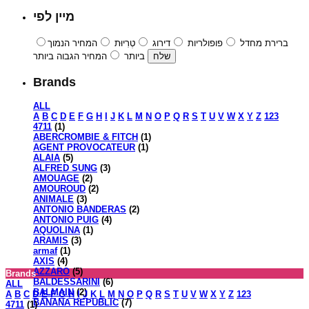
מיין לפי
ברירת מחדל
פופולריות
דירוג
טְרִיוּת
המחיר הנמוך
ביותר
המחיר הגבוה ביותר
Brands
ALL
A
B
C
D
E
F
G
H
I
J
K
L
M
N
O
P
Q
R
S
T
U
V
W
X
Y
Z
123
4711
(1)
ABERCROMBIE & FITCH
(1)
AGENT PROVOCATEUR
(1)
ALAIA
(5)
ALFRED SUNG
(3)
AMOUAGE
(2)
AMOUROUD
(2)
ANIMALE
(3)
ANTONIO BANDERAS
(2)
ANTONIO PUIG
(4)
AQUOLINA
(1)
ARAMIS
(3)
armaf
(1)
AXIS
(4)
AZZARO
(5)
Brands
BALDESSARINI
(6)
ALL
BALMAIN
(2)
A
B
C
D
E
F
G
H
I
J
K
L
M
N
O
P
Q
R
S
T
U
V
W
X
Y
Z
123
BANANA REPUBLIC
(7)
4711
(1)