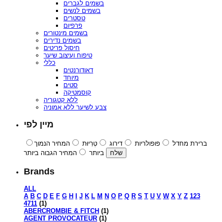
בשמים לגברים
בשמים לנשים
טסטרים
פרפיום
בשמים מינטורים
בשמים נדירים
חיסול פריטים
טיפוח ועיצוב שיער
כללי
דאודורנטים
מיוחד
סטים
קוסמטיקה
ללא קטגוריה
צבע לשיער ללא אמוניה
מיין לפי
ברירת מחדל
פופולריות
דירוג
טְרִיוּת
המחיר הנמוך
ביותר
המחיר הגבוה ביותר
Brands
ALL
A
B
C
D
E
F
G
H
I
J
K
L
M
N
O
P
Q
R
S
T
U
V
W
X
Y
Z
123
4711
(1)
ABERCROMBIE & FITCH
(1)
AGENT PROVOCATEUR
(1)