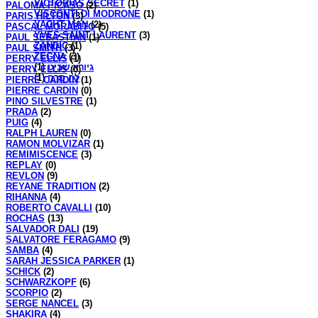
VICTORIAS SECRET
(1)
PALOMA PICASO
(2)
VISCONTI DI MODRONE
(1)
PARIS HILTON
(3)
YACHT MAN
(2)
PASCAL MORABITO
(5)
YVES SAINT LAURENT
(3)
PAUL SEBASTIAN
(1)
ZANDIC
(1)
PAUL SMITH
(3)
ZEGNA
(3)
PERRY ELLIS
(1)
(1)
גיורא שביט
PERRY ELLIS
(0)
(1)
לה סרה
PIERRE CARDIN
(1)
PIERRE CARDIN
(0)
PINO SILVESTRE
(1)
PRADA
(2)
PUIG
(4)
RALPH LAUREN
(0)
RAMON MOLVIZAR
(1)
REMIMISCENCE
(3)
REPLAY
(0)
REVLON
(9)
REYANE TRADITION
(2)
RIHANNA
(4)
ROBERTO CAVALLI
(10)
ROCHAS
(13)
SALVADOR DALI
(19)
SALVATORE FERAGAMO
(9)
SAMBA
(4)
SARAH JESSICA PARKER
(1)
SCHICK
(2)
SCHWARZKOPF
(6)
SCORPIO
(2)
SERGE NANCEL
(3)
SHAKIRA
(4)