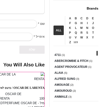
Brands
A
B
C
D
E
F
G
H
I
J
*
שם
K
L
M
N
O
ALL
P
Q
R
S
T
*
אימייל
U
V
W
X
Y
Z
123
4711
(1)
ABERCROMBIE & FITCH
(1)
You Will Also Like
AGENT PROVOCATEUR
(1)
ALAIA
(5)
ALFRED SUNG
(3)
AMOUAGE
(2)
OSCAR DE LARENTA / בושם לאשה...
AMOUROUD
(2)
OSCAR DE
ANIMALE
(3)
LARENTA 100
ANTONIO BANDERAS
מי - EDTPERFUME OSCAR DE
(2)