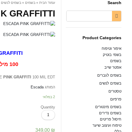
Search
 בושם...
בשמים לנשים
»
בשמים
»
עמוד הבית
FFITTI / בושם...
Product Categories
איפור וטיפוח
PINK GRAFFITI
בשמי בוטיק
בשמים
100 מיל - EDT
אפטר שייב
בשמים לגברים
ME
PINK GRAFFITI
100 MIL EDT בושם לאשה
בשמים לנשים
Escada
המותג
טסטרים
2 במלאי
פרפיום
בשמים מינטורים
Quantity
כמות
בשמים נדירים
של
חיסול פריטים
ESCADA
טיפוח ועיצוב שיער
PINK
349.00
₪
כללי