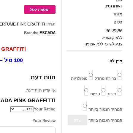
GRAFFITTI
דאודורנטים
/
הוספה לסל
בושם
מיוחד
אסקדה
סטים
ERFUME PINK GRAFFITI
תגית:
פינק
קוסמטיקה
גרפיטי
Brands:
ESCADA
ללא קטגוריה
צבע לשיער ללא אמוניה
PINK GRAFFITI
100 מיל – EDT
מיין לפי
חוות דעת
ברירת מחדל
פופולריות
אין עדיין חוות דעת.
דירוג
טְרִיוּת
 PINK GRAFFITTI / בושם...”
Your Rating
המחיר הנמוך ביותר
המחיר הגבוה ביותר
Your Review