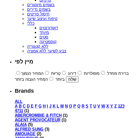
פרפיום
בשמים מינטורים
בשמים נדירים
חיסול פריטים
טיפוח ועיצוב שיער
כללי
דאודורנטים
מיוחד
סטים
קוסמטיקה
ללא קטגוריה
צבע לשיער ללא אמוניה
מיין לפי
ברירת מחדל
פופולריות
דירוג
טְרִיוּת
המחיר הנמוך
ביותר
המחיר הגבוה ביותר
Brands
ALL
A
B
C
D
E
F
G
H
I
J
K
L
M
N
O
P
Q
R
S
T
U
V
W
X
Y
Z
123
4711
(1)
ABERCROMBIE & FITCH
(1)
AGENT PROVOCATEUR
(1)
ALAIA
(5)
ALFRED SUNG
(3)
AMOUAGE
(2)