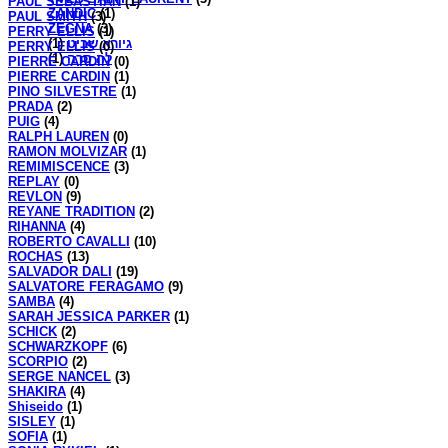
PAUL SEBASTIAN
(1)
ZANDIC
(1)
PAUL SMITH
(3)
ZEGNA
(3)
PERRY ELLIS
(1)
(1)
גיורא שביט
PERRY ELLIS
(0)
(1)
לה סרה
PIERRE CARDIN
(0)
PIERRE CARDIN
(1)
PINO SILVESTRE
(1)
PRADA
(2)
PUIG
(4)
RALPH LAUREN
(0)
RAMON MOLVIZAR
(1)
REMIMISCENCE
(3)
REPLAY
(0)
REVLON
(9)
REYANE TRADITION
(2)
RIHANNA
(4)
ROBERTO CAVALLI
(10)
ROCHAS
(13)
SALVADOR DALI
(19)
SALVATORE FERAGAMO
(9)
SAMBA
(4)
SARAH JESSICA PARKER
(1)
SCHICK
(2)
SCHWARZKOPF
(6)
SCORPIO
(2)
SERGE NANCEL
(3)
SHAKIRA
(4)
Shiseido
(1)
SISLEY
(1)
SOFIA
(1)