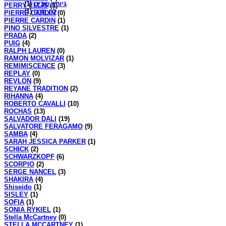
(1)
גיורא שביט
PERRY ELLIS
(1)
(1)
לה סרה
PIERRE CARDIN
(0)
PIERRE CARDIN
(1)
PINO SILVESTRE
(1)
PRADA
(2)
PUIG
(4)
RALPH LAUREN
(0)
RAMON MOLVIZAR
(1)
REMIMISCENCE
(3)
REPLAY
(0)
REVLON
(9)
REYANE TRADITION
(2)
RIHANNA
(4)
ROBERTO CAVALLI
(10)
ROCHAS
(13)
SALVADOR DALI
(19)
SALVATORE FERAGAMO
(9)
SAMBA
(4)
SARAH JESSICA PARKER
(1)
SCHICK
(2)
SCHWARZKOPF
(6)
SCORPIO
(2)
SERGE NANCEL
(3)
SHAKIRA
(4)
Shiseido
(1)
SISLEY
(1)
SOFIA
(1)
SONIA RYKIEL
(1)
Stella McCartney
(0)
STELLA MCCARTNEY
(1)