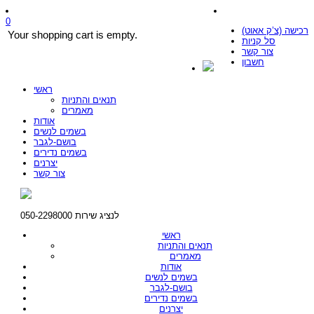
0
רכישה (צ’ק אאוט)
Your shopping cart is empty.
סל קניות
צור קשר
חשבון
ראשי
תנאים והתניות
מאמרים
אודות
בשמים לנשים
בושם-לגבר
בשמים נדירים
יצרנים
צור קשר
לנציג שירות 050-2298000
ראשי
תנאים והתניות
מאמרים
אודות
בשמים לנשים
בושם-לגבר
בשמים נדירים
יצרנים