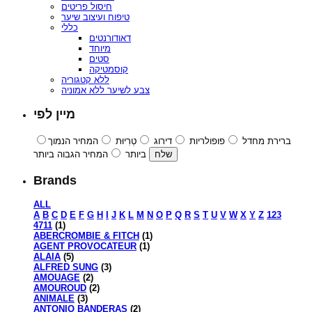
חיסול פריטים
טיפוח ועיצוב שיער
כללי
דאודורנטים
מיוחד
סטים
קוסמטיקה
ללא קטגוריה
צבע לשיער ללא אמוניה
מיין לפי
ברירת מחדל
פופולריות
דירוג
טְרִיוּת
המחיר הנמוך
ביותר
המחיר הגבוה ביותר
Brands
ALL
A
B
C
D
E
F
G
H
I
J
K
L
M
N
O
P
Q
R
S
T
U
V
W
X
Y
Z
123
4711
(1)
ABERCROMBIE & FITCH
(1)
AGENT PROVOCATEUR
(1)
ALAIA
(5)
ALFRED SUNG
(3)
AMOUAGE
(2)
AMOUROUD
(2)
ANIMALE
(3)
ANTONIO BANDERAS
(2)