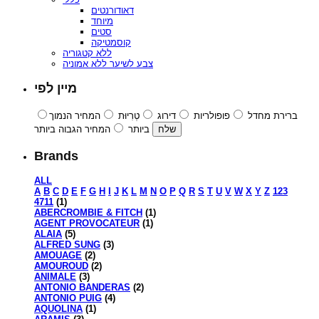
דאודורנטים
מיוחד
סטים
קוסמטיקה
ללא קטגוריה
צבע לשיער ללא אמוניה
מיין לפי
ברירת מחדל
פופולריות
דירוג
טְרִיוּת
המחיר הנמוך
ביותר
המחיר הגבוה ביותר
Brands
ALL
A
B
C
D
E
F
G
H
I
J
K
L
M
N
O
P
Q
R
S
T
U
V
W
X
Y
Z
123
4711
(1)
ABERCROMBIE & FITCH
(1)
AGENT PROVOCATEUR
(1)
ALAIA
(5)
ALFRED SUNG
(3)
AMOUAGE
(2)
AMOUROUD
(2)
ANIMALE
(3)
ANTONIO BANDERAS
(2)
ANTONIO PUIG
(4)
AQUOLINA
(1)